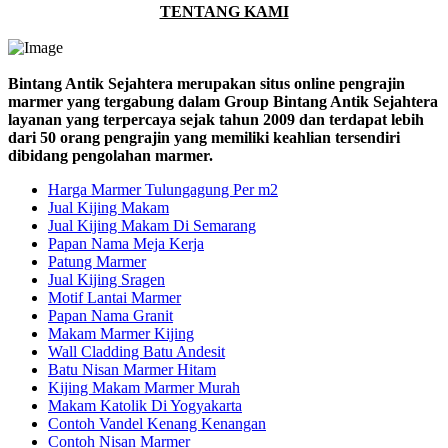
TENTANG KAMI
Bintang Antik Sejahtera merupakan situs online pengrajin
marmer yang tergabung dalam Group Bintang Antik Sejahtera
layanan yang terpercaya sejak tahun 2009 dan terdapat lebih
dari 50 orang pengrajin yang memiliki keahlian tersendiri
dibidang pengolahan marmer.
Harga Marmer Tulungagung Per m2
Jual Kijing Makam
Jual Kijing Makam Di Semarang
Papan Nama Meja Kerja
Patung Marmer
Jual Kijing Sragen
Motif Lantai Marmer
Papan Nama Granit
Makam Marmer Kijing
Wall Cladding Batu Andesit
Batu Nisan Marmer Hitam
Kijing Makam Marmer Murah
Makam Katolik Di Yogyakarta
Contoh Vandel Kenang Kenangan
Contoh Nisan Marmer