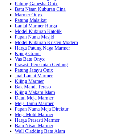
Patung Ganesha Onix
Batu Nisan Kuburan Cina
Marmer Onyx
Patung Malaikat
Lantai Marmer Harga
Model Kuburan Katolik
Papan Nama Masjid
Model Kuburan Kristen Modern
Harga Patung Naga Marmer
Kijing Granit
Vas Batu Onyx
Prasasti Peresmian Gedung
Patung Jatayu Onix
Jual Lantai Marmer
Kijing Marmer
Bak Mandi Teraso
Kijing Makam Islam
Daun Meja Marmer
Meja Tamu Marmer
Papan Nama Meja Direktur
Meja Motif Marmer
Harga Prasasti Marmer
Batu Nisan Marmer
Wall Cladding Batu Alam