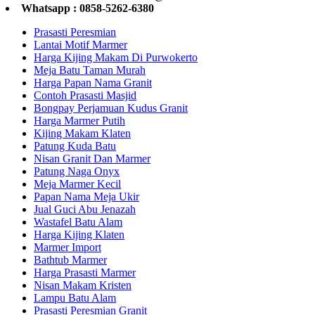
Whatsapp : 0858-5262-6380
Prasasti Peresmian
Lantai Motif Marmer
Harga Kijing Makam Di Purwokerto
Meja Batu Taman Murah
Harga Papan Nama Granit
Contoh Prasasti Masjid
Bongpay Perjamuan Kudus Granit
Harga Marmer Putih
Kijing Makam Klaten
Patung Kuda Batu
Nisan Granit Dan Marmer
Patung Naga Onyx
Meja Marmer Kecil
Papan Nama Meja Ukir
Jual Guci Abu Jenazah
Wastafel Batu Alam
Harga Kijing Klaten
Marmer Import
Bathtub Marmer
Harga Prasasti Marmer
Nisan Makam Kristen
Lampu Batu Alam
Prasasti Peresmian Granit