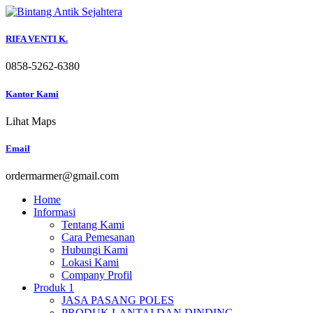
Skip
to
content
RIFA VENTI K.
0858-5262-6380
Kantor Kami
Lihat Maps
Email
ordermarmer@gmail.com
Home
Informasi
Tentang Kami
Cara Pemesanan
Hubungi Kami
Lokasi Kami
Company Profil
Produk 1
JASA PASANG POLES
PRODUK LANTAI DAN DINDING