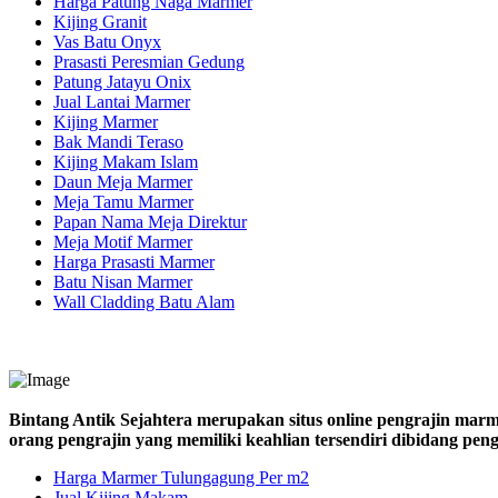
Harga Patung Naga Marmer
Kijing Granit
Vas Batu Onyx
Prasasti Peresmian Gedung
Patung Jatayu Onix
Jual Lantai Marmer
Kijing Marmer
Bak Mandi Teraso
Kijing Makam Islam
Daun Meja Marmer
Meja Tamu Marmer
Papan Nama Meja Direktur
Meja Motif Marmer
Harga Prasasti Marmer
Batu Nisan Marmer
Wall Cladding Batu Alam
Bintang Antik Sejahtera merupakan situs online pengrajin marm
orang pengrajin yang memiliki keahlian tersendiri dibidang pe
Harga Marmer Tulungagung Per m2
Jual Kijing Makam