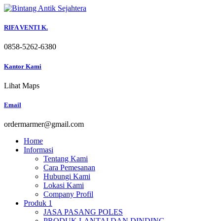
Skip
to
content
RIFA VENTI K.
0858-5262-6380
Kantor Kami
Lihat Maps
Email
ordermarmer@gmail.com
Home
Informasi
Tentang Kami
Cara Pemesanan
Hubungi Kami
Lokasi Kami
Company Profil
Produk 1
JASA PASANG POLES
PRODUK LANTAI DAN DINDING