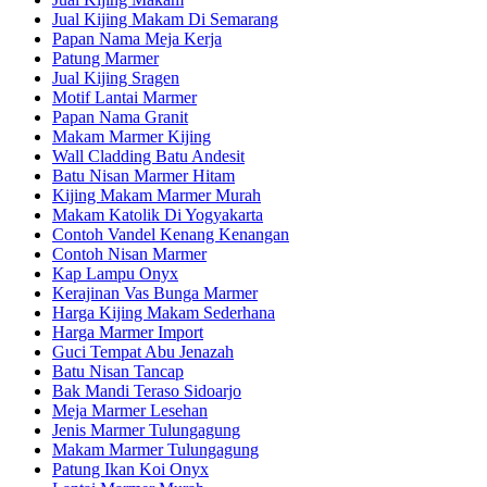
Jual Kijing Makam Di Semarang
Papan Nama Meja Kerja
Patung Marmer
Jual Kijing Sragen
Motif Lantai Marmer
Papan Nama Granit
Makam Marmer Kijing
Wall Cladding Batu Andesit
Batu Nisan Marmer Hitam
Kijing Makam Marmer Murah
Makam Katolik Di Yogyakarta
Contoh Vandel Kenang Kenangan
Contoh Nisan Marmer
Kap Lampu Onyx
Kerajinan Vas Bunga Marmer
Harga Kijing Makam Sederhana
Harga Marmer Import
Guci Tempat Abu Jenazah
Batu Nisan Tancap
Bak Mandi Teraso Sidoarjo
Meja Marmer Lesehan
Jenis Marmer Tulungagung
Makam Marmer Tulungagung
Patung Ikan Koi Onyx