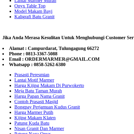
Lantai Marmer Murah
Onyx Table Top
Model Makam Bayi
Kaligrafi Batu Granit
Jika Anda Merasa Kesulitan Untuk Menghubungi Customer Ser
Alamat : Campurdarat, Tulungagung 66272
Phone : 0813-3367-5088
Email : ORDERMARMER@GMAIL.COM
Whatsapp : 0858-5262-6380
Prasasti Peresmian
Lantai Motif Marmer
Harga Kijing Makam Di Purwokerto
Meja Batu Taman Murah
Harga Papan Nama Granit
Contoh Prasasti Masjid
Bongpay Perjamuan Kudus Granit
Harga Marmer Putih
Kijing Makam Klaten
Patung Kuda Batu
Nisan Granit Dan Marmer
Patung Naga Onyx