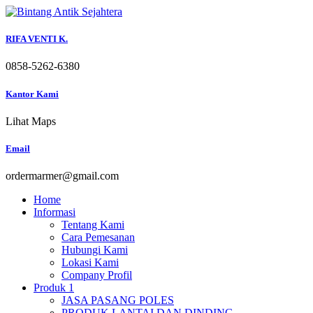
Skip
to
content
RIFA VENTI K.
0858-5262-6380
Kantor Kami
Lihat Maps
Email
ordermarmer@gmail.com
Home
Informasi
Tentang Kami
Cara Pemesanan
Hubungi Kami
Lokasi Kami
Company Profil
Produk 1
JASA PASANG POLES
PRODUK LANTAI DAN DINDING