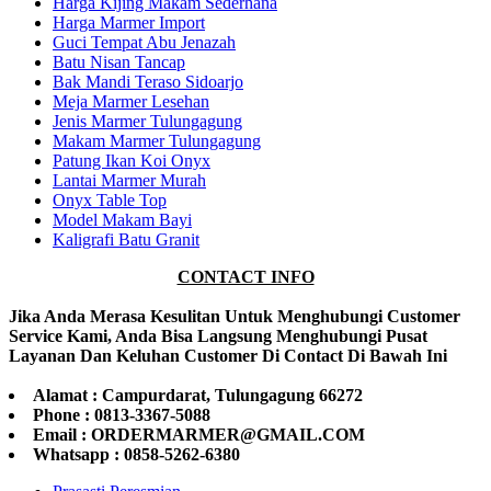
Harga Kijing Makam Sederhana
Harga Marmer Import
Guci Tempat Abu Jenazah
Batu Nisan Tancap
Bak Mandi Teraso Sidoarjo
Meja Marmer Lesehan
Jenis Marmer Tulungagung
Makam Marmer Tulungagung
Patung Ikan Koi Onyx
Lantai Marmer Murah
Onyx Table Top
Model Makam Bayi
Kaligrafi Batu Granit
CONTACT INFO
Jika Anda Merasa Kesulitan Untuk Menghubungi Customer
Service Kami, Anda Bisa Langsung Menghubungi Pusat
Layanan Dan Keluhan Customer Di Contact Di Bawah Ini
Alamat : Campurdarat, Tulungagung 66272
Phone : 0813-3367-5088
Email : ORDERMARMER@GMAIL.COM
Whatsapp : 0858-5262-6380