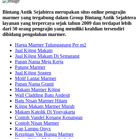
Bintang Antik Sejahtera merupakan situs online pengrajin
marmer yang tergabung dalam Group Bintang Antik Sejahtera
layanan yang terpercaya sejak tahun 2009 dan terdapat lebih
dari 50 orang pengrajin yang memiliki keahlian tersendiri
dibidang pengolahan marmer.
Harga Marmer Tulungagung Per m2
Jual Kijing Makam
Jual Kijing Makam Di Semarang
Papan Nama Meja Kerja
Patung Marmer
Jual Kijing Sragen
Motif Lantai Marmer
Papan Nama Granit
Makam Marmer Kijing
Wall Cladding Batu Andesit
Batu Nisan Marmer Hitam
Kijing Makam Marmer Murah
Makam Katolik Di Yogyakarta
Contoh Vandel Kenang Kenangan
Contoh Nisan Marmer
Kap Lampu Onyx
Kerajinan Vas Bunga Marmer