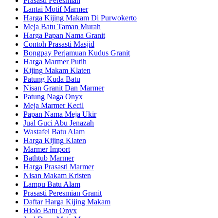
Prasasti Peresmian
Lantai Motif Marmer
Harga Kijing Makam Di Purwokerto
Meja Batu Taman Murah
Harga Papan Nama Granit
Contoh Prasasti Masjid
Bongpay Perjamuan Kudus Granit
Harga Marmer Putih
Kijing Makam Klaten
Patung Kuda Batu
Nisan Granit Dan Marmer
Patung Naga Onyx
Meja Marmer Kecil
Papan Nama Meja Ukir
Jual Guci Abu Jenazah
Wastafel Batu Alam
Harga Kijing Klaten
Marmer Import
Bathtub Marmer
Harga Prasasti Marmer
Nisan Makam Kristen
Lampu Batu Alam
Prasasti Peresmian Granit
Daftar Harga Kijing Makam
Hiolo Batu Onyx