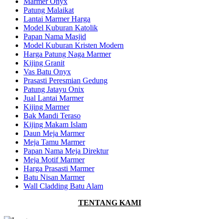
Marmer Onyx
Patung Malaikat
Lantai Marmer Harga
Model Kuburan Katolik
Papan Nama Masjid
Model Kuburan Kristen Modern
Harga Patung Naga Marmer
Kijing Granit
Vas Batu Onyx
Prasasti Peresmian Gedung
Patung Jatayu Onix
Jual Lantai Marmer
Kijing Marmer
Bak Mandi Teraso
Kijing Makam Islam
Daun Meja Marmer
Meja Tamu Marmer
Papan Nama Meja Direktur
Meja Motif Marmer
Harga Prasasti Marmer
Batu Nisan Marmer
Wall Cladding Batu Alam
TENTANG KAMI