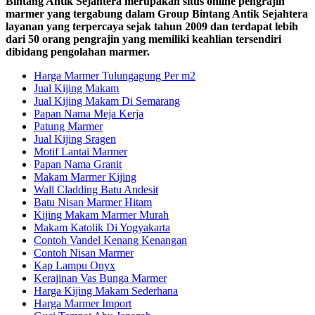
Bintang Antik Sejahtera merupakan situs online pengrajin
marmer yang tergabung dalam Group Bintang Antik Sejahtera
layanan yang terpercaya sejak tahun 2009 dan terdapat lebih
dari 50 orang pengrajin yang memiliki keahlian tersendiri
dibidang pengolahan marmer.
Harga Marmer Tulungagung Per m2
Jual Kijing Makam
Jual Kijing Makam Di Semarang
Papan Nama Meja Kerja
Patung Marmer
Jual Kijing Sragen
Motif Lantai Marmer
Papan Nama Granit
Makam Marmer Kijing
Wall Cladding Batu Andesit
Batu Nisan Marmer Hitam
Kijing Makam Marmer Murah
Makam Katolik Di Yogyakarta
Contoh Vandel Kenang Kenangan
Contoh Nisan Marmer
Kap Lampu Onyx
Kerajinan Vas Bunga Marmer
Harga Kijing Makam Sederhana
Harga Marmer Import