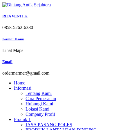
Skip
to
content
RIFA VENTI K.
0858-5262-6380
Kantor Kami
Lihat Maps
Email
ordermarmer@gmail.com
Home
Informasi
Tentang Kami
Cara Pemesanan
Hubungi Kami
Lokasi Kami
Company Profil
Produk 1
JASA PASANG POLES
PRODUK LANTAI DAN DINDING