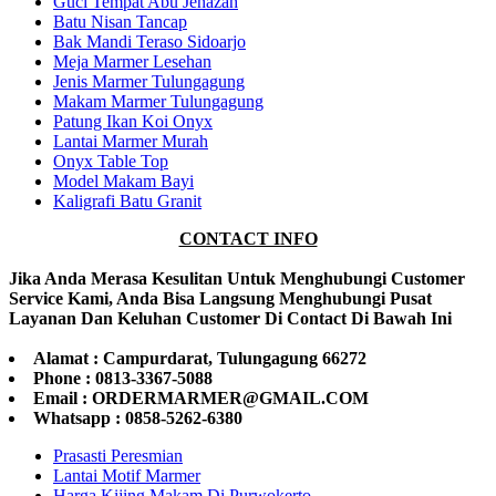
Guci Tempat Abu Jenazah
Batu Nisan Tancap
Bak Mandi Teraso Sidoarjo
Meja Marmer Lesehan
Jenis Marmer Tulungagung
Makam Marmer Tulungagung
Patung Ikan Koi Onyx
Lantai Marmer Murah
Onyx Table Top
Model Makam Bayi
Kaligrafi Batu Granit
CONTACT INFO
Jika Anda Merasa Kesulitan Untuk Menghubungi Customer
Service Kami, Anda Bisa Langsung Menghubungi Pusat
Layanan Dan Keluhan Customer Di Contact Di Bawah Ini
Alamat : Campurdarat, Tulungagung 66272
Phone : 0813-3367-5088
Email : ORDERMARMER@GMAIL.COM
Whatsapp : 0858-5262-6380
Prasasti Peresmian
Lantai Motif Marmer
Harga Kijing Makam Di Purwokerto