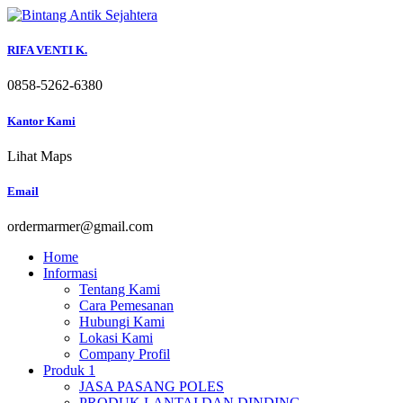
Skip
to
content
RIFA VENTI K.
0858-5262-6380
Kantor Kami
Lihat Maps
Email
ordermarmer@gmail.com
Home
Informasi
Tentang Kami
Cara Pemesanan
Hubungi Kami
Lokasi Kami
Company Profil
Produk 1
JASA PASANG POLES
PRODUK LANTAI DAN DINDING