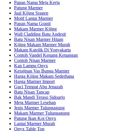
Papan Nama Meja Kerja
Patung Marmer
Jual Kijing Sragen
Motif Lantai Marmer
Papan Nama Granit
Makam Marmer Kijing
Wall Cladding Batu Andesit
Batu Nisan Marmer Hitam
Kijing Makam Marmer Murah
Makam Katolik Di Yogyakarta
Contoh Vandel Kenang Kenangan
Contoh Nisan Marmer
Kap Lampu Onyx
Kerajinan Vas Bunga Marmer
Harga Kijing Makam Sederhana
Harga Marmer Import
Guci Tempat Abu Jenazah
Batu Nisan Tancap
Bak Mandi Teraso Sidoarjo
Meja Marmer Lesehan
Jenis Marmer Tulungagung
Makam Marmer Tulungagung
Patung Ikan Koi Onyx
Lantai Marmer Murah
Onyx Table Top