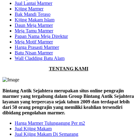
Jual Lantai Marmer
Kijing Marmer
Bak Mandi Teraso
Kijing Makam Islam
Daun Meja Marmer
Meja Tamu Marmer
Papan Nama Meja Direktur
Meja Motif Marmer
Harga Prasasti Marmer
Batu Nisan Marmer
Wall Cladding Batu Alam
TENTANG KAMI
Bintang Antik Sejahtera merupakan situs online pengrajin
marmer yang tergabung dalam Group Bintang Antik Sejahtera
layanan yang terpercaya sejak tahun 2009 dan terdapat lebih
dari 50 orang pengrajin yang memiliki keahlian tersendiri
dibidang pengolahan marmer.
Harga Marmer Tulungagung Per m2
Jual Kijing Makam
Jual Kijing Makam Di Semarang