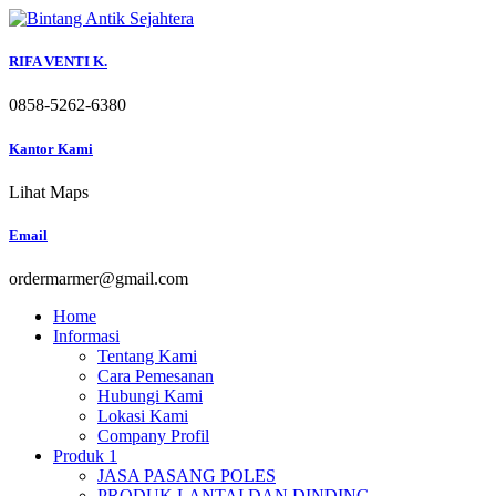
Skip
to
content
RIFA VENTI K.
0858-5262-6380
Kantor Kami
Lihat Maps
Email
ordermarmer@gmail.com
Home
Informasi
Tentang Kami
Cara Pemesanan
Hubungi Kami
Lokasi Kami
Company Profil
Produk 1
JASA PASANG POLES
PRODUK LANTAI DAN DINDING