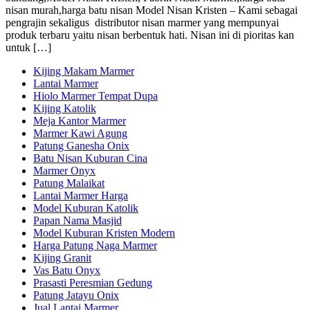
nisan murah,harga batu nisan Model Nisan Kristen – Kami sebagai
pengrajin sekaligus distributor nisan marmer yang mempunyai
produk terbaru yaitu nisan berbentuk hati. Nisan ini di pioritas kan
untuk […]
Kijing Makam Marmer
Lantai Marmer
Hiolo Marmer Tempat Dupa
Kijing Katolik
Meja Kantor Marmer
Marmer Kawi Agung
Patung Ganesha Onix
Batu Nisan Kuburan Cina
Marmer Onyx
Patung Malaikat
Lantai Marmer Harga
Model Kuburan Katolik
Papan Nama Masjid
Model Kuburan Kristen Modern
Harga Patung Naga Marmer
Kijing Granit
Vas Batu Onyx
Prasasti Peresmian Gedung
Patung Jatayu Onix
Jual Lantai Marmer