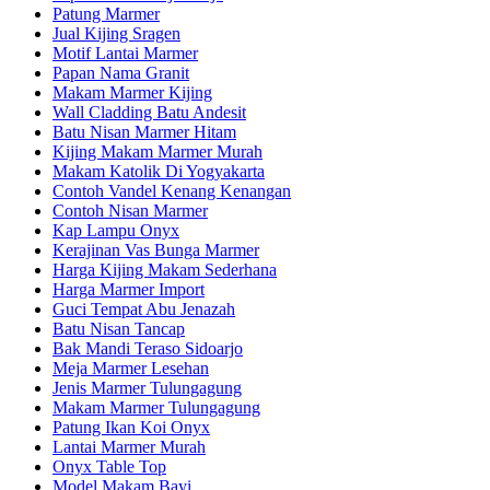
Patung Marmer
Jual Kijing Sragen
Motif Lantai Marmer
Papan Nama Granit
Makam Marmer Kijing
Wall Cladding Batu Andesit
Batu Nisan Marmer Hitam
Kijing Makam Marmer Murah
Makam Katolik Di Yogyakarta
Contoh Vandel Kenang Kenangan
Contoh Nisan Marmer
Kap Lampu Onyx
Kerajinan Vas Bunga Marmer
Harga Kijing Makam Sederhana
Harga Marmer Import
Guci Tempat Abu Jenazah
Batu Nisan Tancap
Bak Mandi Teraso Sidoarjo
Meja Marmer Lesehan
Jenis Marmer Tulungagung
Makam Marmer Tulungagung
Patung Ikan Koi Onyx
Lantai Marmer Murah
Onyx Table Top
Model Makam Bayi