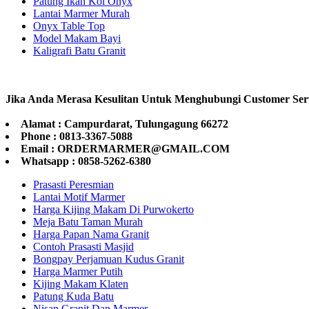
Patung Ikan Koi Onyx
Lantai Marmer Murah
Onyx Table Top
Model Makam Bayi
Kaligrafi Batu Granit
Jika Anda Merasa Kesulitan Untuk Menghubungi Customer Ser
Alamat : Campurdarat, Tulungagung 66272
Phone : 0813-3367-5088
Email : ORDERMARMER@GMAIL.COM
Whatsapp : 0858-5262-6380
Prasasti Peresmian
Lantai Motif Marmer
Harga Kijing Makam Di Purwokerto
Meja Batu Taman Murah
Harga Papan Nama Granit
Contoh Prasasti Masjid
Bongpay Perjamuan Kudus Granit
Harga Marmer Putih
Kijing Makam Klaten
Patung Kuda Batu
Nisan Granit Dan Marmer