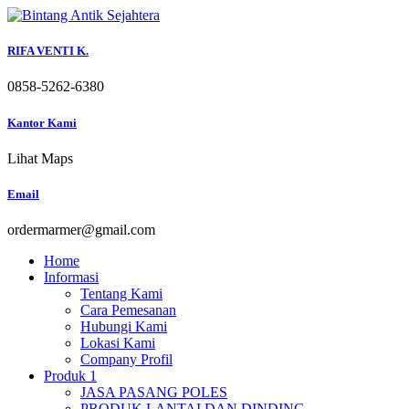
Skip
to
content
RIFA VENTI K.
0858-5262-6380
Kantor Kami
Lihat Maps
Email
ordermarmer@gmail.com
Home
Informasi
Tentang Kami
Cara Pemesanan
Hubungi Kami
Lokasi Kami
Company Profil
Produk 1
JASA PASANG POLES
PRODUK LANTAI DAN DINDING