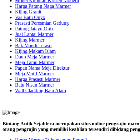
Model Kuburan Kristen Modern
Harga Patung Naga Marmer
Kijing Granit
Vas Batu Onyx
Prasasti Peresmian Gedung
Patung Jatayu Onix
Jual Lantai Marmer
Kijing Marmer
Bak Mandi Teraso
Kijing Makam Islam
Daun Meja Marmer
Meja Tamu Marmer
Papan Nama Meja Direktur
Meja Motif Marmer
Harga Prasasti Marmer
Batu Nisan Marmer
Wall Cladding Batu Alam
Bintang Antik Sejahtera merupakan situs online pengrajin marm
orang pengrajin yang memiliki keahlian tersendiri dibidang pe
Harga Marmer Tulungagung Per m2