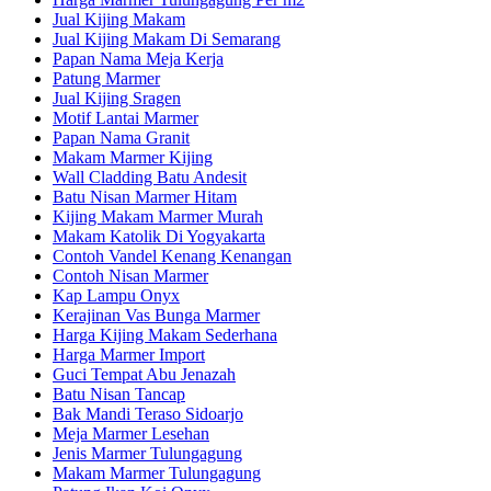
Jual Kijing Makam
Jual Kijing Makam Di Semarang
Papan Nama Meja Kerja
Patung Marmer
Jual Kijing Sragen
Motif Lantai Marmer
Papan Nama Granit
Makam Marmer Kijing
Wall Cladding Batu Andesit
Batu Nisan Marmer Hitam
Kijing Makam Marmer Murah
Makam Katolik Di Yogyakarta
Contoh Vandel Kenang Kenangan
Contoh Nisan Marmer
Kap Lampu Onyx
Kerajinan Vas Bunga Marmer
Harga Kijing Makam Sederhana
Harga Marmer Import
Guci Tempat Abu Jenazah
Batu Nisan Tancap
Bak Mandi Teraso Sidoarjo
Meja Marmer Lesehan
Jenis Marmer Tulungagung
Makam Marmer Tulungagung