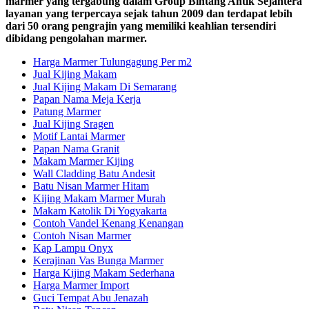
marmer yang tergabung dalam Group Bintang Antik Sejahtera
layanan yang terpercaya sejak tahun 2009 dan terdapat lebih
dari 50 orang pengrajin yang memiliki keahlian tersendiri
dibidang pengolahan marmer.
Harga Marmer Tulungagung Per m2
Jual Kijing Makam
Jual Kijing Makam Di Semarang
Papan Nama Meja Kerja
Patung Marmer
Jual Kijing Sragen
Motif Lantai Marmer
Papan Nama Granit
Makam Marmer Kijing
Wall Cladding Batu Andesit
Batu Nisan Marmer Hitam
Kijing Makam Marmer Murah
Makam Katolik Di Yogyakarta
Contoh Vandel Kenang Kenangan
Contoh Nisan Marmer
Kap Lampu Onyx
Kerajinan Vas Bunga Marmer
Harga Kijing Makam Sederhana
Harga Marmer Import
Guci Tempat Abu Jenazah