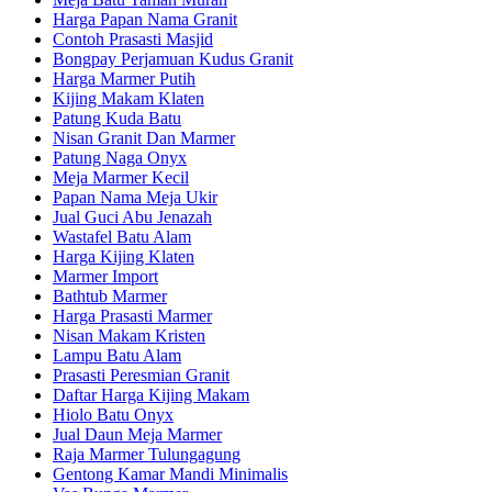
Harga Papan Nama Granit
Contoh Prasasti Masjid
Bongpay Perjamuan Kudus Granit
Harga Marmer Putih
Kijing Makam Klaten
Patung Kuda Batu
Nisan Granit Dan Marmer
Patung Naga Onyx
Meja Marmer Kecil
Papan Nama Meja Ukir
Jual Guci Abu Jenazah
Wastafel Batu Alam
Harga Kijing Klaten
Marmer Import
Bathtub Marmer
Harga Prasasti Marmer
Nisan Makam Kristen
Lampu Batu Alam
Prasasti Peresmian Granit
Daftar Harga Kijing Makam
Hiolo Batu Onyx
Jual Daun Meja Marmer
Raja Marmer Tulungagung
Gentong Kamar Mandi Minimalis