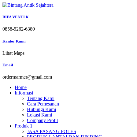
Skip
to
content
RIFA VENTI K.
0858-5262-6380
Kantor Kami
Lihat Maps
Email
ordermarmer@gmail.com
Home
Informasi
Tentang Kami
Cara Pemesanan
Hubungi Kami
Lokasi Kami
Company Profil
Produk 1
JASA PASANG POLES
PRODUK LANTAI DAN DINDING