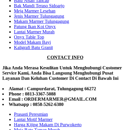
Batu Nisan Tancap
Bak Mandi Teraso Sidoarjo
Meja Marmer Lesehan
Jenis Marmer Tulungagung
Makam Marmer Tulungagung
Patung Ikan Koi Onyx
Lantai Marmer Murah
Onyx Table Top
Model Makam Bayi
Kaligrafi Batu Granit
CONTACT INFO
Jika Anda Merasa Kesulitan Untuk Menghubungi Customer
Service Kami, Anda Bisa Langsung Menghubungi Pusat
Layanan Dan Keluhan Customer Di Contact Di Bawah Ini
Alamat : Campurdarat, Tulungagung 66272
Phone : 0813-3367-5088
Email : ORDERMARMER@GMAIL.COM
Whatsapp : 0858-5262-6380
Prasasti Peresmian
Lantai Motif Marmer
Harga Kijing Makam Di Purwokerto
Meja Batu Taman Murah