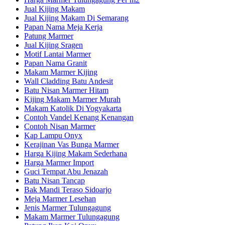
Jual Kijing Makam
Jual Kijing Makam Di Semarang
Papan Nama Meja Kerja
Patung Marmer
Jual Kijing Sragen
Motif Lantai Marmer
Papan Nama Granit
Makam Marmer Kijing
Wall Cladding Batu Andesit
Batu Nisan Marmer Hitam
Kijing Makam Marmer Murah
Makam Katolik Di Yogyakarta
Contoh Vandel Kenang Kenangan
Contoh Nisan Marmer
Kap Lampu Onyx
Kerajinan Vas Bunga Marmer
Harga Kijing Makam Sederhana
Harga Marmer Import
Guci Tempat Abu Jenazah
Batu Nisan Tancap
Bak Mandi Teraso Sidoarjo
Meja Marmer Lesehan
Jenis Marmer Tulungagung
Makam Marmer Tulungagung