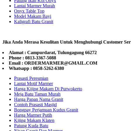
Patung Ikan Koi Onyx
Lantai Marmer Murah
Onyx Table Top
Model Makam Bayi
Kaligrafi Batu Granit
Jika Anda Merasa Kesulitan Untuk Menghubungi Customer Ser
Alamat : Campurdarat, Tulungagung 66272
Phone : 0813-3367-5088
Email : ORDERMARMER@GMAIL.COM
Whatsapp : 0858-5262-6380
Prasasti Peresmian
Lantai Motif Marmer
Harga Kijing Makam Di Purwokerto
Meja Batu Taman Murah
Harga Papan Nama Granit
Contoh Prasasti Masjid
Bongpay Perjamuan Kudus Granit
Harga Marmer Putih
Kijing Makam Klaten
Patung Kuda Batu
Nisan Granit Dan Marmer