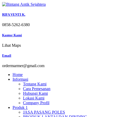
Skip
to
content
RIFA VENTI K.
0858-5262-6380
Kantor Kami
Lihat Maps
Email
ordermarmer@gmail.com
Home
Informasi
Tentang Kami
Cara Pemesanan
Hubungi Kami
Lokasi Kami
Company Profil
Produk 1
JASA PASANG POLES
PRODUK LANTAI DAN DINDING