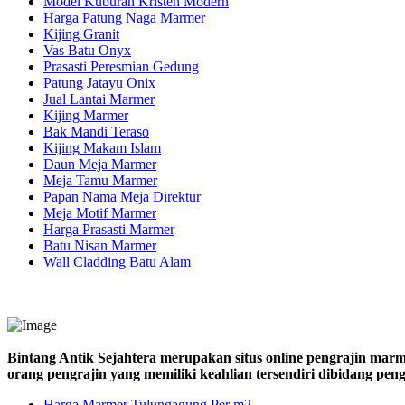
Model Kuburan Kristen Modern
Harga Patung Naga Marmer
Kijing Granit
Vas Batu Onyx
Prasasti Peresmian Gedung
Patung Jatayu Onix
Jual Lantai Marmer
Kijing Marmer
Bak Mandi Teraso
Kijing Makam Islam
Daun Meja Marmer
Meja Tamu Marmer
Papan Nama Meja Direktur
Meja Motif Marmer
Harga Prasasti Marmer
Batu Nisan Marmer
Wall Cladding Batu Alam
Bintang Antik Sejahtera merupakan situs online pengrajin marm
orang pengrajin yang memiliki keahlian tersendiri dibidang pe
Harga Marmer Tulungagung Per m2