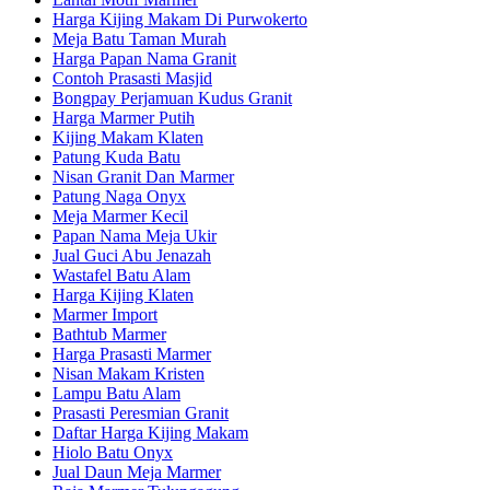
Harga Kijing Makam Di Purwokerto
Meja Batu Taman Murah
Harga Papan Nama Granit
Contoh Prasasti Masjid
Bongpay Perjamuan Kudus Granit
Harga Marmer Putih
Kijing Makam Klaten
Patung Kuda Batu
Nisan Granit Dan Marmer
Patung Naga Onyx
Meja Marmer Kecil
Papan Nama Meja Ukir
Jual Guci Abu Jenazah
Wastafel Batu Alam
Harga Kijing Klaten
Marmer Import
Bathtub Marmer
Harga Prasasti Marmer
Nisan Makam Kristen
Lampu Batu Alam
Prasasti Peresmian Granit
Daftar Harga Kijing Makam
Hiolo Batu Onyx
Jual Daun Meja Marmer