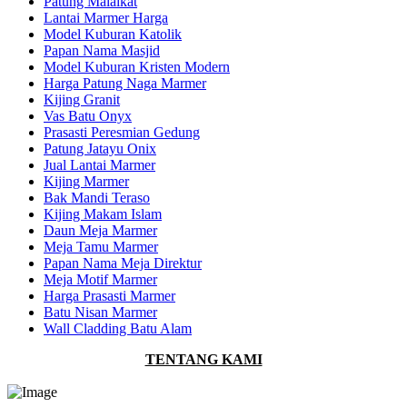
Patung Malaikat
Lantai Marmer Harga
Model Kuburan Katolik
Papan Nama Masjid
Model Kuburan Kristen Modern
Harga Patung Naga Marmer
Kijing Granit
Vas Batu Onyx
Prasasti Peresmian Gedung
Patung Jatayu Onix
Jual Lantai Marmer
Kijing Marmer
Bak Mandi Teraso
Kijing Makam Islam
Daun Meja Marmer
Meja Tamu Marmer
Papan Nama Meja Direktur
Meja Motif Marmer
Harga Prasasti Marmer
Batu Nisan Marmer
Wall Cladding Batu Alam
TENTANG KAMI