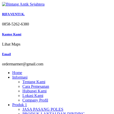
Skip
to
content
RIFA VENTI K.
0858-5262-6380
Kantor Kami
Lihat Maps
Email
ordermarmer@gmail.com
Home
Informasi
Tentang Kami
Cara Pemesanan
Hubungi Kami
Lokasi Kami
Company Profil
Produk 1
JASA PASANG POLES
PRODUK LANTAI DAN DINDING