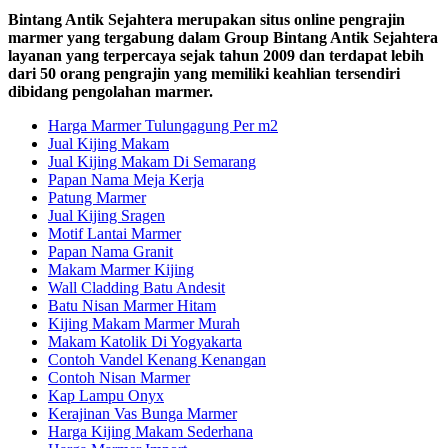
Bintang Antik Sejahtera merupakan situs online pengrajin
marmer yang tergabung dalam Group Bintang Antik Sejahtera
layanan yang terpercaya sejak tahun 2009 dan terdapat lebih
dari 50 orang pengrajin yang memiliki keahlian tersendiri
dibidang pengolahan marmer.
Harga Marmer Tulungagung Per m2
Jual Kijing Makam
Jual Kijing Makam Di Semarang
Papan Nama Meja Kerja
Patung Marmer
Jual Kijing Sragen
Motif Lantai Marmer
Papan Nama Granit
Makam Marmer Kijing
Wall Cladding Batu Andesit
Batu Nisan Marmer Hitam
Kijing Makam Marmer Murah
Makam Katolik Di Yogyakarta
Contoh Vandel Kenang Kenangan
Contoh Nisan Marmer
Kap Lampu Onyx
Kerajinan Vas Bunga Marmer
Harga Kijing Makam Sederhana