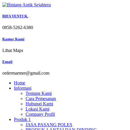
Skip
to
content
RIFA VENTI K.
0858-5262-6380
Kantor Kami
Lihat Maps
Email
ordermarmer@gmail.com
Home
Informasi
Tentang Kami
Cara Pemesanan
Hubungi Kami
Lokasi Kami
Company Profil
Produk 1
JASA PASANG POLES
PRODUK LANTAI DAN DINDING