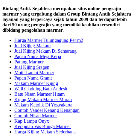
Bintang Antik Sejahtera merupakan situs online pengrajin
marmer yang tergabung dalam Group Bintang Antik Sejahtera
layanan yang terpercaya sejak tahun 2009 dan terdapat lebih
dari 50 orang pengrajin yang memiliki keahlian tersendiri
dibidang pengolahan marmer.
Harga Marmer Tulungagung Per m2
Jual Kijing Makam
Jual Kijing Makam Di Semarang
Papan Nama Meja Kerja
Patung Marmer
Jual Kijing Sragen
Motif Lantai Marmer
Papan Nama Granit
Makam Marmer Kijing
Wall Cladding Batu Andesit
Batu Nisan Marmer Hitam
Kijing Makam Marmer Murah
Makam Katolik Di Yogyakarta
Contoh Vandel Kenang Kenangan
Contoh Nisan Marmer
Kap Lampu Onyx
Kerajinan Vas Bunga Marmer
Harga Kijing Makam Sederhana