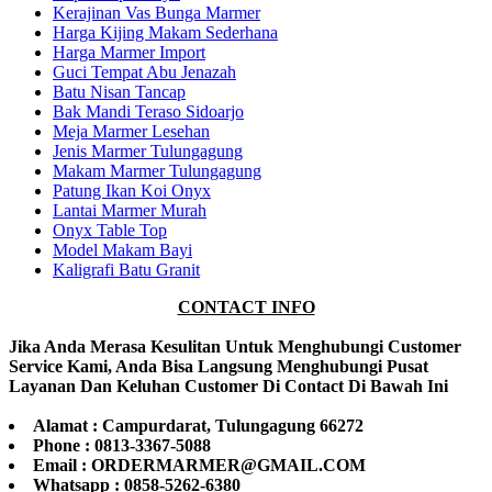
Kerajinan Vas Bunga Marmer
Harga Kijing Makam Sederhana
Harga Marmer Import
Guci Tempat Abu Jenazah
Batu Nisan Tancap
Bak Mandi Teraso Sidoarjo
Meja Marmer Lesehan
Jenis Marmer Tulungagung
Makam Marmer Tulungagung
Patung Ikan Koi Onyx
Lantai Marmer Murah
Onyx Table Top
Model Makam Bayi
Kaligrafi Batu Granit
CONTACT INFO
Jika Anda Merasa Kesulitan Untuk Menghubungi Customer
Service Kami, Anda Bisa Langsung Menghubungi Pusat
Layanan Dan Keluhan Customer Di Contact Di Bawah Ini
Alamat : Campurdarat, Tulungagung 66272
Phone : 0813-3367-5088
Email : ORDERMARMER@GMAIL.COM
Whatsapp : 0858-5262-6380