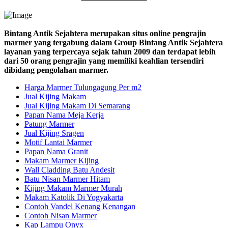
Bintang Antik Sejahtera merupakan situs online pengrajin
marmer yang tergabung dalam Group Bintang Antik Sejahtera
layanan yang terpercaya sejak tahun 2009 dan terdapat lebih
dari 50 orang pengrajin yang memiliki keahlian tersendiri
dibidang pengolahan marmer.
Harga Marmer Tulungagung Per m2
Jual Kijing Makam
Jual Kijing Makam Di Semarang
Papan Nama Meja Kerja
Patung Marmer
Jual Kijing Sragen
Motif Lantai Marmer
Papan Nama Granit
Makam Marmer Kijing
Wall Cladding Batu Andesit
Batu Nisan Marmer Hitam
Kijing Makam Marmer Murah
Makam Katolik Di Yogyakarta
Contoh Vandel Kenang Kenangan
Contoh Nisan Marmer
Kap Lampu Onyx