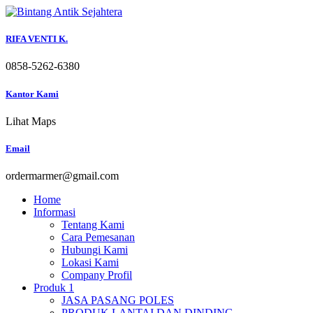
Skip
to
content
RIFA VENTI K.
0858-5262-6380
Kantor Kami
Lihat Maps
Email
ordermarmer@gmail.com
Home
Informasi
Tentang Kami
Cara Pemesanan
Hubungi Kami
Lokasi Kami
Company Profil
Produk 1
JASA PASANG POLES
PRODUK LANTAI DAN DINDING