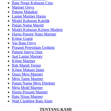
Batu Nisan Kuburan Cina
Marmer Onyx
Patung Malaikat
Lantai Marmer Harga
Model Kuburan Katolik
Papan Nama Masjid
Model Kuburan Kristen Modern
Harga Patung Naga Marmer
Kijing Granit
Vas Batu Onyx
Prasasti Peresmian Gedung
Patung Jatayu Onix
Jual Lantai Marmer
Kijing Marmer
Bak Mandi Teraso
Kijing Makam Islam
Daun Meja Marmer
Meja Tamu Marmer
Papan Nama Meja Direktur
Meja Motif Marmer
Harga Prasasti Marmer
Batu Nisan Marmer
Wall Cladding Batu Alam
TENTANG KAMI