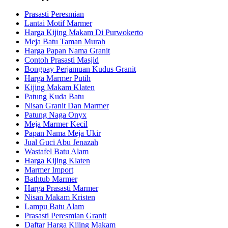
Prasasti Peresmian
Lantai Motif Marmer
Harga Kijing Makam Di Purwokerto
Meja Batu Taman Murah
Harga Papan Nama Granit
Contoh Prasasti Masjid
Bongpay Perjamuan Kudus Granit
Harga Marmer Putih
Kijing Makam Klaten
Patung Kuda Batu
Nisan Granit Dan Marmer
Patung Naga Onyx
Meja Marmer Kecil
Papan Nama Meja Ukir
Jual Guci Abu Jenazah
Wastafel Batu Alam
Harga Kijing Klaten
Marmer Import
Bathtub Marmer
Harga Prasasti Marmer
Nisan Makam Kristen
Lampu Batu Alam
Prasasti Peresmian Granit
Daftar Harga Kijing Makam