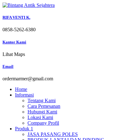
Skip
to
content
RIFA VENTI K.
0858-5262-6380
Kantor Kami
Lihat Maps
Email
ordermarmer@gmail.com
Home
Informasi
Tentang Kami
Cara Pemesanan
Hubungi Kami
Lokasi Kami
Company Profil
Produk 1
JASA PASANG POLES
PRODUK LANTAI DAN DINDING