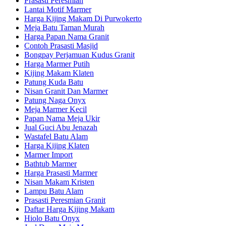
Prasasti Peresmian
Lantai Motif Marmer
Harga Kijing Makam Di Purwokerto
Meja Batu Taman Murah
Harga Papan Nama Granit
Contoh Prasasti Masjid
Bongpay Perjamuan Kudus Granit
Harga Marmer Putih
Kijing Makam Klaten
Patung Kuda Batu
Nisan Granit Dan Marmer
Patung Naga Onyx
Meja Marmer Kecil
Papan Nama Meja Ukir
Jual Guci Abu Jenazah
Wastafel Batu Alam
Harga Kijing Klaten
Marmer Import
Bathtub Marmer
Harga Prasasti Marmer
Nisan Makam Kristen
Lampu Batu Alam
Prasasti Peresmian Granit
Daftar Harga Kijing Makam
Hiolo Batu Onyx