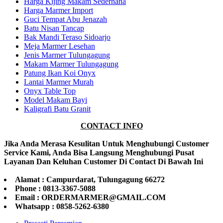
Harga Kijing Makam Sederhana
Harga Marmer Import
Guci Tempat Abu Jenazah
Batu Nisan Tancap
Bak Mandi Teraso Sidoarjo
Meja Marmer Lesehan
Jenis Marmer Tulungagung
Makam Marmer Tulungagung
Patung Ikan Koi Onyx
Lantai Marmer Murah
Onyx Table Top
Model Makam Bayi
Kaligrafi Batu Granit
CONTACT INFO
Jika Anda Merasa Kesulitan Untuk Menghubungi Customer
Service Kami, Anda Bisa Langsung Menghubungi Pusat
Layanan Dan Keluhan Customer Di Contact Di Bawah Ini
Alamat : Campurdarat, Tulungagung 66272
Phone : 0813-3367-5088
Email : ORDERMARMER@GMAIL.COM
Whatsapp : 0858-5262-6380