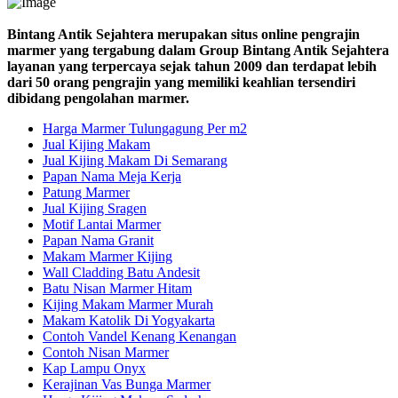
Bintang Antik Sejahtera merupakan situs online pengrajin
marmer yang tergabung dalam Group Bintang Antik Sejahtera
layanan yang terpercaya sejak tahun 2009 dan terdapat lebih
dari 50 orang pengrajin yang memiliki keahlian tersendiri
dibidang pengolahan marmer.
Harga Marmer Tulungagung Per m2
Jual Kijing Makam
Jual Kijing Makam Di Semarang
Papan Nama Meja Kerja
Patung Marmer
Jual Kijing Sragen
Motif Lantai Marmer
Papan Nama Granit
Makam Marmer Kijing
Wall Cladding Batu Andesit
Batu Nisan Marmer Hitam
Kijing Makam Marmer Murah
Makam Katolik Di Yogyakarta
Contoh Vandel Kenang Kenangan
Contoh Nisan Marmer
Kap Lampu Onyx
Kerajinan Vas Bunga Marmer