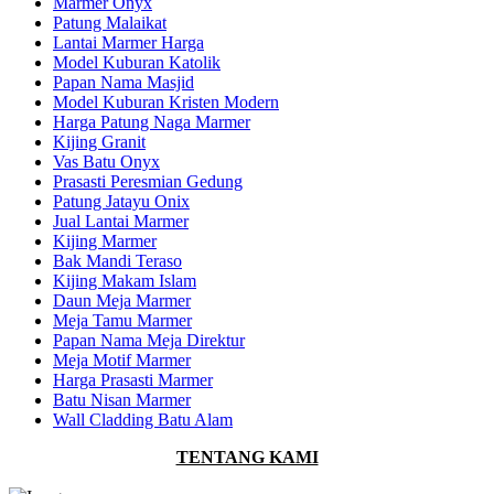
Marmer Onyx
Patung Malaikat
Lantai Marmer Harga
Model Kuburan Katolik
Papan Nama Masjid
Model Kuburan Kristen Modern
Harga Patung Naga Marmer
Kijing Granit
Vas Batu Onyx
Prasasti Peresmian Gedung
Patung Jatayu Onix
Jual Lantai Marmer
Kijing Marmer
Bak Mandi Teraso
Kijing Makam Islam
Daun Meja Marmer
Meja Tamu Marmer
Papan Nama Meja Direktur
Meja Motif Marmer
Harga Prasasti Marmer
Batu Nisan Marmer
Wall Cladding Batu Alam
TENTANG KAMI