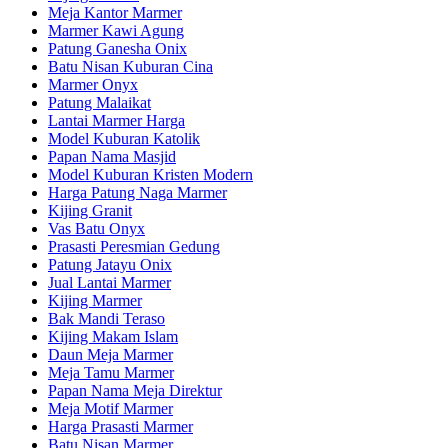
Meja Kantor Marmer
Marmer Kawi Agung
Patung Ganesha Onix
Batu Nisan Kuburan Cina
Marmer Onyx
Patung Malaikat
Lantai Marmer Harga
Model Kuburan Katolik
Papan Nama Masjid
Model Kuburan Kristen Modern
Harga Patung Naga Marmer
Kijing Granit
Vas Batu Onyx
Prasasti Peresmian Gedung
Patung Jatayu Onix
Jual Lantai Marmer
Kijing Marmer
Bak Mandi Teraso
Kijing Makam Islam
Daun Meja Marmer
Meja Tamu Marmer
Papan Nama Meja Direktur
Meja Motif Marmer
Harga Prasasti Marmer
Batu Nisan Marmer