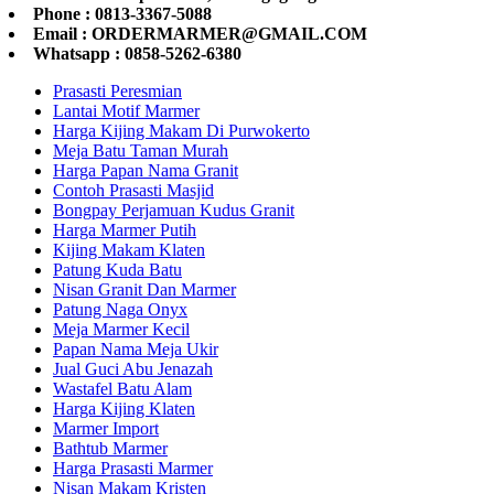
Phone : 0813-3367-5088
Email : ORDERMARMER@GMAIL.COM
Whatsapp : 0858-5262-6380
Prasasti Peresmian
Lantai Motif Marmer
Harga Kijing Makam Di Purwokerto
Meja Batu Taman Murah
Harga Papan Nama Granit
Contoh Prasasti Masjid
Bongpay Perjamuan Kudus Granit
Harga Marmer Putih
Kijing Makam Klaten
Patung Kuda Batu
Nisan Granit Dan Marmer
Patung Naga Onyx
Meja Marmer Kecil
Papan Nama Meja Ukir
Jual Guci Abu Jenazah
Wastafel Batu Alam
Harga Kijing Klaten
Marmer Import
Bathtub Marmer
Harga Prasasti Marmer
Nisan Makam Kristen