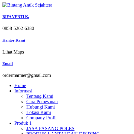
Skip
to
content
RIFA VENTI K.
0858-5262-6380
Kantor Kami
Lihat Maps
Email
ordermarmer@gmail.com
Home
Informasi
Tentang Kami
Cara Pemesanan
Hubungi Kami
Lokasi Kami
Company Profil
Produk 1
JASA PASANG POLES
PRODUK LANTAI DAN DINDING