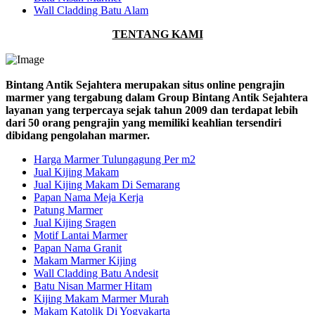
Wall Cladding Batu Alam
TENTANG KAMI
Bintang Antik Sejahtera merupakan situs online pengrajin
marmer yang tergabung dalam Group Bintang Antik Sejahtera
layanan yang terpercaya sejak tahun 2009 dan terdapat lebih
dari 50 orang pengrajin yang memiliki keahlian tersendiri
dibidang pengolahan marmer.
Harga Marmer Tulungagung Per m2
Jual Kijing Makam
Jual Kijing Makam Di Semarang
Papan Nama Meja Kerja
Patung Marmer
Jual Kijing Sragen
Motif Lantai Marmer
Papan Nama Granit
Makam Marmer Kijing
Wall Cladding Batu Andesit
Batu Nisan Marmer Hitam
Kijing Makam Marmer Murah
Makam Katolik Di Yogyakarta