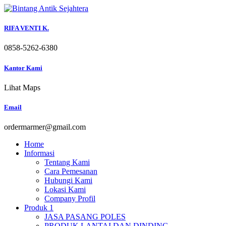
Skip
to
content
RIFA VENTI K.
0858-5262-6380
Kantor Kami
Lihat Maps
Email
ordermarmer@gmail.com
Home
Informasi
Tentang Kami
Cara Pemesanan
Hubungi Kami
Lokasi Kami
Company Profil
Produk 1
JASA PASANG POLES
PRODUK LANTAI DAN DINDING