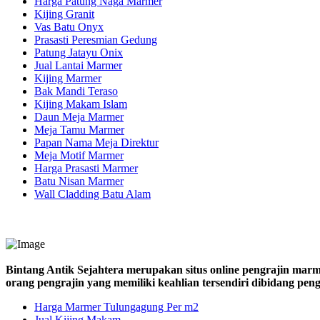
Harga Patung Naga Marmer
Kijing Granit
Vas Batu Onyx
Prasasti Peresmian Gedung
Patung Jatayu Onix
Jual Lantai Marmer
Kijing Marmer
Bak Mandi Teraso
Kijing Makam Islam
Daun Meja Marmer
Meja Tamu Marmer
Papan Nama Meja Direktur
Meja Motif Marmer
Harga Prasasti Marmer
Batu Nisan Marmer
Wall Cladding Batu Alam
Bintang Antik Sejahtera merupakan situs online pengrajin marm
orang pengrajin yang memiliki keahlian tersendiri dibidang pe
Harga Marmer Tulungagung Per m2
Jual Kijing Makam