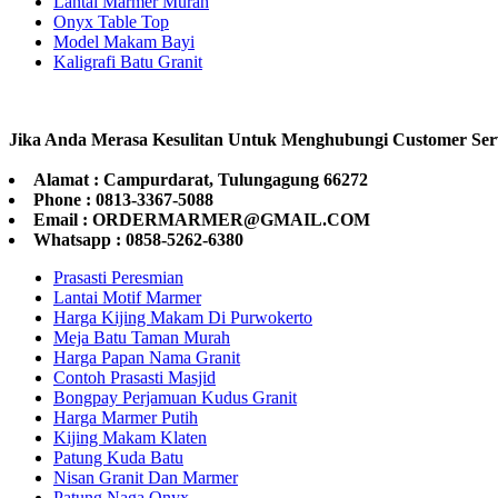
Lantai Marmer Murah
Onyx Table Top
Model Makam Bayi
Kaligrafi Batu Granit
Jika Anda Merasa Kesulitan Untuk Menghubungi Customer Ser
Alamat : Campurdarat, Tulungagung 66272
Phone : 0813-3367-5088
Email : ORDERMARMER@GMAIL.COM
Whatsapp : 0858-5262-6380
Prasasti Peresmian
Lantai Motif Marmer
Harga Kijing Makam Di Purwokerto
Meja Batu Taman Murah
Harga Papan Nama Granit
Contoh Prasasti Masjid
Bongpay Perjamuan Kudus Granit
Harga Marmer Putih
Kijing Makam Klaten
Patung Kuda Batu
Nisan Granit Dan Marmer
Patung Naga Onyx