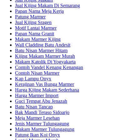
Jual Kijing Makam Di Semarang
Papan Nama Meja Kerja
Patung Marmer
Jual Kijing Sragen
Motif Lantai Marmer
Papan Nama Granit
Makam Marmer Kijing
Wall Cladding Batu Andesit
Batu Nisan Marmer Hitam
Kijing Makam Marmer Murah
Makam Katolik Di Yogyakarta
Contoh Vandel Kenang Kenangan
Contoh Nisan Marmer
Kap Lampu Onyx
Kerajinan Vas Bunga Marmer
Harga Kijing Makam Sederhana
Harga Marmer Import
Guci Tempat Abu Jenazah
Batu Nisan Tancap
Bak Mandi Teraso Sidoarjo
Meja Marmer Lesehan
Jenis Marmer Tulungagung
Makam Marmer Tulungagung
Patung Ikan Koi Onyx