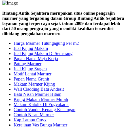
Bintang Antik Sejahtera merupakan situs online pengrajin
marmer yang tergabung dalam Group Bintang Antik Sejahtera
layanan yang terpercaya sejak tahun 2009 dan terdapat lebih
dari 50 orang pengrajin yang memiliki keahlian tersendiri
dibidang pengolahan marmer.
Harga Marmer Tulungagung Per m2
Jual Kijing Makam
Jual Kijing Makam Di Semarang
Papan Nama Meja Kerja
Patung Marmer
Jual Kijing Sragen
Motif Lantai Marmer
Papan Nama Granit
Makam Marmer Kijing
Wall Cladding Batu Andesit
Batu Nisan Marmer Hitam
Kijing Makam Marmer Murah
Makam Katolik Di Yogyakarta
Contoh Vandel Kenang Kenangan
Contoh Nisan Marmer
Kap Lampu Onyx
Kerajinan Vas Bunga Marmer