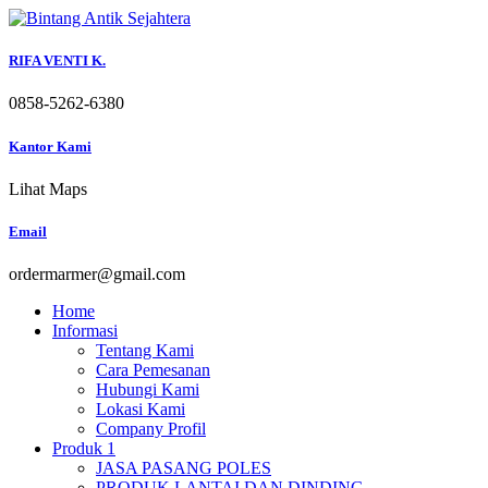
Skip
to
content
RIFA VENTI K.
0858-5262-6380
Kantor Kami
Lihat Maps
Email
ordermarmer@gmail.com
Home
Informasi
Tentang Kami
Cara Pemesanan
Hubungi Kami
Lokasi Kami
Company Profil
Produk 1
JASA PASANG POLES
PRODUK LANTAI DAN DINDING