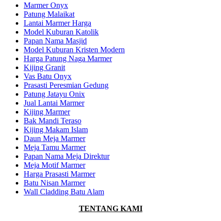
Marmer Onyx
Patung Malaikat
Lantai Marmer Harga
Model Kuburan Katolik
Papan Nama Masjid
Model Kuburan Kristen Modern
Harga Patung Naga Marmer
Kijing Granit
Vas Batu Onyx
Prasasti Peresmian Gedung
Patung Jatayu Onix
Jual Lantai Marmer
Kijing Marmer
Bak Mandi Teraso
Kijing Makam Islam
Daun Meja Marmer
Meja Tamu Marmer
Papan Nama Meja Direktur
Meja Motif Marmer
Harga Prasasti Marmer
Batu Nisan Marmer
Wall Cladding Batu Alam
TENTANG KAMI