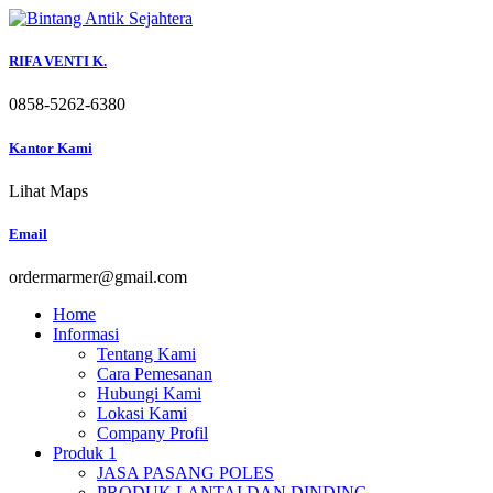
Skip
to
content
RIFA VENTI K.
0858-5262-6380
Kantor Kami
Lihat Maps
Email
ordermarmer@gmail.com
Home
Informasi
Tentang Kami
Cara Pemesanan
Hubungi Kami
Lokasi Kami
Company Profil
Produk 1
JASA PASANG POLES
PRODUK LANTAI DAN DINDING