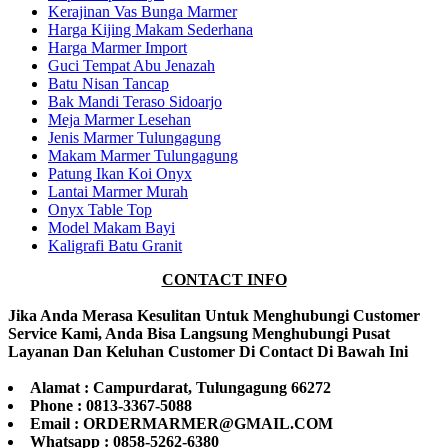
Kerajinan Vas Bunga Marmer
Harga Kijing Makam Sederhana
Harga Marmer Import
Guci Tempat Abu Jenazah
Batu Nisan Tancap
Bak Mandi Teraso Sidoarjo
Meja Marmer Lesehan
Jenis Marmer Tulungagung
Makam Marmer Tulungagung
Patung Ikan Koi Onyx
Lantai Marmer Murah
Onyx Table Top
Model Makam Bayi
Kaligrafi Batu Granit
CONTACT INFO
Jika Anda Merasa Kesulitan Untuk Menghubungi Customer
Service Kami, Anda Bisa Langsung Menghubungi Pusat
Layanan Dan Keluhan Customer Di Contact Di Bawah Ini
Alamat : Campurdarat, Tulungagung 66272
Phone : 0813-3367-5088
Email : ORDERMARMER@GMAIL.COM
Whatsapp : 0858-5262-6380