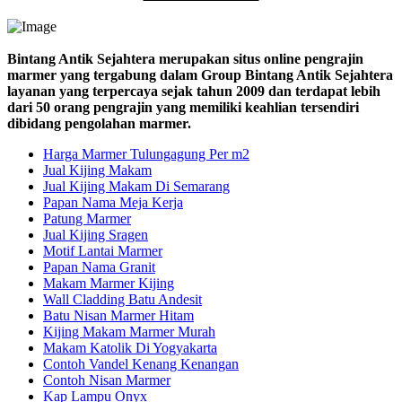
Bintang Antik Sejahtera merupakan situs online pengrajin
marmer yang tergabung dalam Group Bintang Antik Sejahtera
layanan yang terpercaya sejak tahun 2009 dan terdapat lebih
dari 50 orang pengrajin yang memiliki keahlian tersendiri
dibidang pengolahan marmer.
Harga Marmer Tulungagung Per m2
Jual Kijing Makam
Jual Kijing Makam Di Semarang
Papan Nama Meja Kerja
Patung Marmer
Jual Kijing Sragen
Motif Lantai Marmer
Papan Nama Granit
Makam Marmer Kijing
Wall Cladding Batu Andesit
Batu Nisan Marmer Hitam
Kijing Makam Marmer Murah
Makam Katolik Di Yogyakarta
Contoh Vandel Kenang Kenangan
Contoh Nisan Marmer
Kap Lampu Onyx