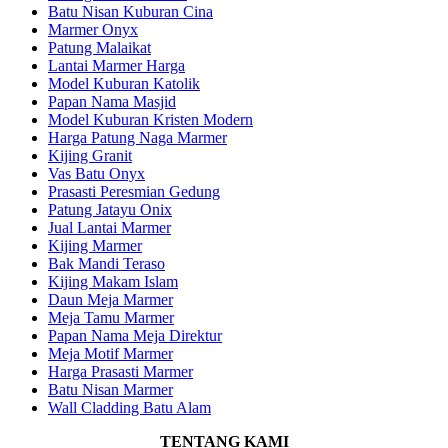
Batu Nisan Kuburan Cina
Marmer Onyx
Patung Malaikat
Lantai Marmer Harga
Model Kuburan Katolik
Papan Nama Masjid
Model Kuburan Kristen Modern
Harga Patung Naga Marmer
Kijing Granit
Vas Batu Onyx
Prasasti Peresmian Gedung
Patung Jatayu Onix
Jual Lantai Marmer
Kijing Marmer
Bak Mandi Teraso
Kijing Makam Islam
Daun Meja Marmer
Meja Tamu Marmer
Papan Nama Meja Direktur
Meja Motif Marmer
Harga Prasasti Marmer
Batu Nisan Marmer
Wall Cladding Batu Alam
TENTANG KAMI