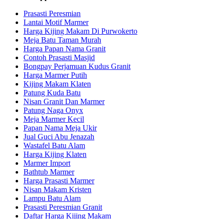
Prasasti Peresmian
Lantai Motif Marmer
Harga Kijing Makam Di Purwokerto
Meja Batu Taman Murah
Harga Papan Nama Granit
Contoh Prasasti Masjid
Bongpay Perjamuan Kudus Granit
Harga Marmer Putih
Kijing Makam Klaten
Patung Kuda Batu
Nisan Granit Dan Marmer
Patung Naga Onyx
Meja Marmer Kecil
Papan Nama Meja Ukir
Jual Guci Abu Jenazah
Wastafel Batu Alam
Harga Kijing Klaten
Marmer Import
Bathtub Marmer
Harga Prasasti Marmer
Nisan Makam Kristen
Lampu Batu Alam
Prasasti Peresmian Granit
Daftar Harga Kijing Makam