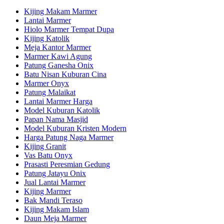
Kijing Makam Marmer
Lantai Marmer
Hiolo Marmer Tempat Dupa
Kijing Katolik
Meja Kantor Marmer
Marmer Kawi Agung
Patung Ganesha Onix
Batu Nisan Kuburan Cina
Marmer Onyx
Patung Malaikat
Lantai Marmer Harga
Model Kuburan Katolik
Papan Nama Masjid
Model Kuburan Kristen Modern
Harga Patung Naga Marmer
Kijing Granit
Vas Batu Onyx
Prasasti Peresmian Gedung
Patung Jatayu Onix
Jual Lantai Marmer
Kijing Marmer
Bak Mandi Teraso
Kijing Makam Islam
Daun Meja Marmer