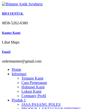
Skip
to
content
RIFA VENTI K.
0858-5262-6380
Kantor Kami
Lihat Maps
Email
ordermarmer@gmail.com
Home
Informasi
Tentang Kami
Cara Pemesanan
Hubungi Kami
Lokasi Kami
Company Profil
Produk 1
JASA PASANG POLES
PRODUK LANTAI DAN DINDING