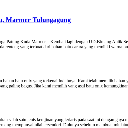
a, Marmer Tulungagung
 Patung Kuda Marmer – Kembali lagi dengan UD.Bintang Antik Sejah
a renteng yang terbuat dari bahan batu carara yang memiliki warna pu
han batu onix yang terkenal Indahnya. Kami telah memilih bahan yang
yang paling bagus. Jika kami memilih yang asal batu onix kemungkinan
lah satu jenis kerajinan yang terlaris pada saat ini dengan gaya me
mang mempunyai nilai tersenderi. Dulunya sebelum membuat miniatur