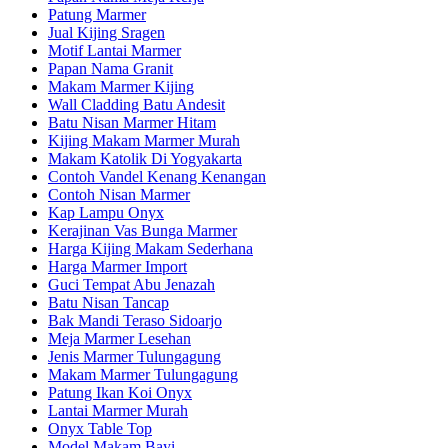
Patung Marmer
Jual Kijing Sragen
Motif Lantai Marmer
Papan Nama Granit
Makam Marmer Kijing
Wall Cladding Batu Andesit
Batu Nisan Marmer Hitam
Kijing Makam Marmer Murah
Makam Katolik Di Yogyakarta
Contoh Vandel Kenang Kenangan
Contoh Nisan Marmer
Kap Lampu Onyx
Kerajinan Vas Bunga Marmer
Harga Kijing Makam Sederhana
Harga Marmer Import
Guci Tempat Abu Jenazah
Batu Nisan Tancap
Bak Mandi Teraso Sidoarjo
Meja Marmer Lesehan
Jenis Marmer Tulungagung
Makam Marmer Tulungagung
Patung Ikan Koi Onyx
Lantai Marmer Murah
Onyx Table Top
Model Makam Bayi