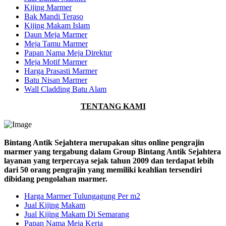
Kijing Marmer
Bak Mandi Teraso
Kijing Makam Islam
Daun Meja Marmer
Meja Tamu Marmer
Papan Nama Meja Direktur
Meja Motif Marmer
Harga Prasasti Marmer
Batu Nisan Marmer
Wall Cladding Batu Alam
TENTANG KAMI
Bintang Antik Sejahtera merupakan situs online pengrajin
marmer yang tergabung dalam Group Bintang Antik Sejahtera
layanan yang terpercaya sejak tahun 2009 dan terdapat lebih
dari 50 orang pengrajin yang memiliki keahlian tersendiri
dibidang pengolahan marmer.
Harga Marmer Tulungagung Per m2
Jual Kijing Makam
Jual Kijing Makam Di Semarang
Papan Nama Meja Kerja