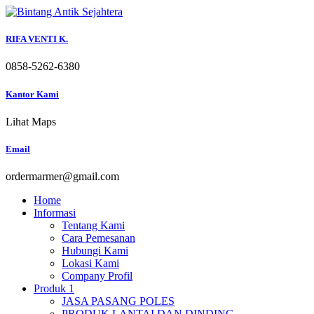
Skip
to
content
RIFA VENTI K.
0858-5262-6380
Kantor Kami
Lihat Maps
Email
ordermarmer@gmail.com
Home
Informasi
Tentang Kami
Cara Pemesanan
Hubungi Kami
Lokasi Kami
Company Profil
Produk 1
JASA PASANG POLES
PRODUK LANTAI DAN DINDING