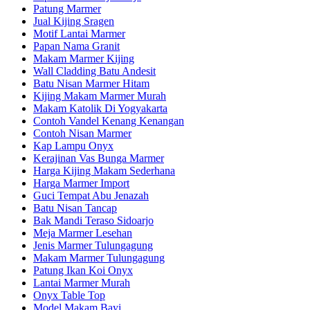
Patung Marmer
Jual Kijing Sragen
Motif Lantai Marmer
Papan Nama Granit
Makam Marmer Kijing
Wall Cladding Batu Andesit
Batu Nisan Marmer Hitam
Kijing Makam Marmer Murah
Makam Katolik Di Yogyakarta
Contoh Vandel Kenang Kenangan
Contoh Nisan Marmer
Kap Lampu Onyx
Kerajinan Vas Bunga Marmer
Harga Kijing Makam Sederhana
Harga Marmer Import
Guci Tempat Abu Jenazah
Batu Nisan Tancap
Bak Mandi Teraso Sidoarjo
Meja Marmer Lesehan
Jenis Marmer Tulungagung
Makam Marmer Tulungagung
Patung Ikan Koi Onyx
Lantai Marmer Murah
Onyx Table Top
Model Makam Bayi