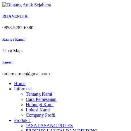
Skip
to
content
RIFA VENTI K.
0858-5262-6380
Kantor Kami
Lihat Maps
Email
ordermarmer@gmail.com
Home
Informasi
Tentang Kami
Cara Pemesanan
Hubungi Kami
Lokasi Kami
Company Profil
Produk 1
JASA PASANG POLES
PRODUK LANTAI DAN DINDING