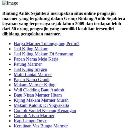
Bintang Antik Sejahtera merupakan situs online pengrajin
marmer yang tergabung dalam Group Bintang Antik Sejahtera
layanan yang terpercaya sejak tahun 2009 dan terdapat lebih
dari 50 orang pengrajin yang memiliki keahlian tersendiri
dibidang pengolahan marmer.
Harga Marmer Tulungagung Per m2
Jual Kijing Makam
Jual Kijing Makam Di Semarang
Papan Nama Meja Kerja
Patung Marmer
Jual Kijing Sragen
Motif Lantai Marmer
Papan Nama Granit
Makam Marmer Kijing
Wall Cladding Batu Andesit
Batu Nisan Marmer Hitam
Kijing Makam Marmer Murah
Makam Katolik Di Yogyakarta
Contoh Vandel Kenang Kenangan
Contoh Nisan Marmer
Kap Lampu Onyx
Kerajinan Vas Bunga Marmer