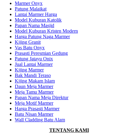
Marmer Onyx
Patung Malaikat
Lantai Marmer Harga
Model Kuburan Katolik
Papan Nama Masjid
Model Kuburan Kristen Modern
Harga Patung Naga Marmer
Kijing Granit
Vas Batu Onyx
Prasasti Peresmian Gedung
Patung Jatayu Onix
Jual Lantai Marmer
Kijing Marmer
Bak Mandi Teraso
Kijing Makam Islam
Daun Meja Marmer
Meja Tamu Marmer
Papan Nama Meja Direktur
Meja Motif Marmer
Harga Prasasti Marmer
Batu Nisan Marmer
Wall Cladding Batu Alam
TENTANG KAMI