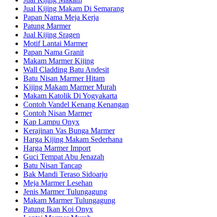
Jual Kijing Makam Di Semarang
Papan Nama Meja Kerja
Patung Marmer
Jual Kijing Sragen
Motif Lantai Marmer
Papan Nama Granit
Makam Marmer Kijing
Wall Cladding Batu Andesit
Batu Nisan Marmer Hitam
Kijing Makam Marmer Murah
Makam Katolik Di Yogyakarta
Contoh Vandel Kenang Kenangan
Contoh Nisan Marmer
Kap Lampu Onyx
Kerajinan Vas Bunga Marmer
Harga Kijing Makam Sederhana
Harga Marmer Import
Guci Tempat Abu Jenazah
Batu Nisan Tancap
Bak Mandi Teraso Sidoarjo
Meja Marmer Lesehan
Jenis Marmer Tulungagung
Makam Marmer Tulungagung
Patung Ikan Koi Onyx