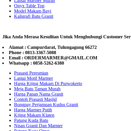
Lantai Marmer Murah
Onyx Table Top
Model Makam Bayi
Kaligrafi Batu Granit
Jika Anda Merasa Kesulitan Untuk Menghubungi Customer Ser
Alamat : Campurdarat, Tulungagung 66272
Phone : 0813-3367-5088
Email : ORDERMARMER@GMAIL.COM
Whatsapp : 0858-5262-6380
Prasasti Peresmian
Lantai Motif Marmer
Harga Kijing Makam Di Purwokerto
Meja Batu Taman Murah
Harga Papan Nama Granit
Contoh Prasasti Masjid
Bongpay Perjamuan Kudus Granit
Harga Marmer Putih
Kijing Makam Klaten
Patung Kuda Batu
Nisan Granit Dan Marmer
Patung Naga Onyx