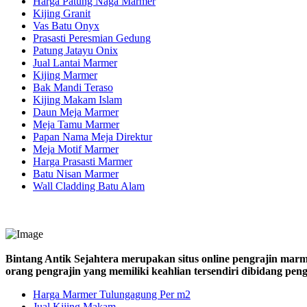
Harga Patung Naga Marmer
Kijing Granit
Vas Batu Onyx
Prasasti Peresmian Gedung
Patung Jatayu Onix
Jual Lantai Marmer
Kijing Marmer
Bak Mandi Teraso
Kijing Makam Islam
Daun Meja Marmer
Meja Tamu Marmer
Papan Nama Meja Direktur
Meja Motif Marmer
Harga Prasasti Marmer
Batu Nisan Marmer
Wall Cladding Batu Alam
Bintang Antik Sejahtera merupakan situs online pengrajin marm
orang pengrajin yang memiliki keahlian tersendiri dibidang pe
Harga Marmer Tulungagung Per m2
Jual Kijing Makam