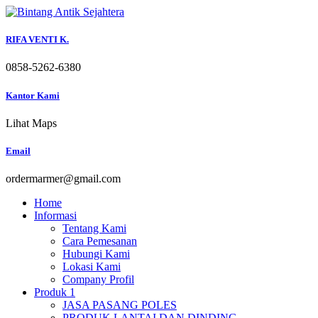
Skip
to
content
RIFA VENTI K.
0858-5262-6380
Kantor Kami
Lihat Maps
Email
ordermarmer@gmail.com
Home
Informasi
Tentang Kami
Cara Pemesanan
Hubungi Kami
Lokasi Kami
Company Profil
Produk 1
JASA PASANG POLES
PRODUK LANTAI DAN DINDING