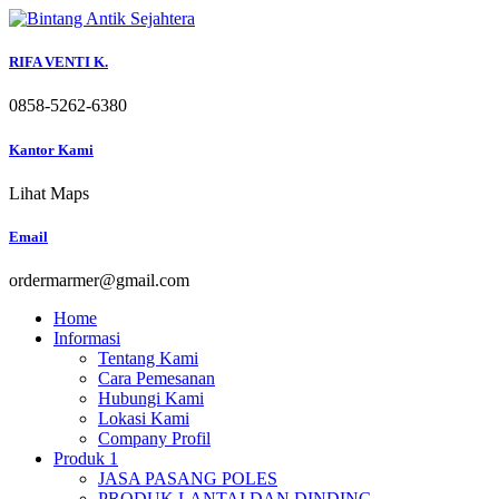
Skip
to
content
RIFA VENTI K.
0858-5262-6380
Kantor Kami
Lihat Maps
Email
ordermarmer@gmail.com
Home
Informasi
Tentang Kami
Cara Pemesanan
Hubungi Kami
Lokasi Kami
Company Profil
Produk 1
JASA PASANG POLES
PRODUK LANTAI DAN DINDING