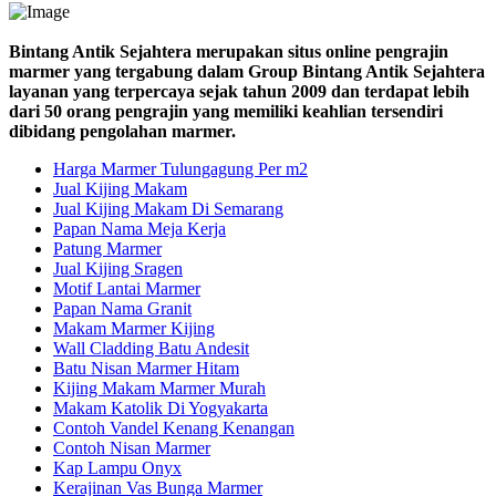
Bintang Antik Sejahtera merupakan situs online pengrajin
marmer yang tergabung dalam Group Bintang Antik Sejahtera
layanan yang terpercaya sejak tahun 2009 dan terdapat lebih
dari 50 orang pengrajin yang memiliki keahlian tersendiri
dibidang pengolahan marmer.
Harga Marmer Tulungagung Per m2
Jual Kijing Makam
Jual Kijing Makam Di Semarang
Papan Nama Meja Kerja
Patung Marmer
Jual Kijing Sragen
Motif Lantai Marmer
Papan Nama Granit
Makam Marmer Kijing
Wall Cladding Batu Andesit
Batu Nisan Marmer Hitam
Kijing Makam Marmer Murah
Makam Katolik Di Yogyakarta
Contoh Vandel Kenang Kenangan
Contoh Nisan Marmer
Kap Lampu Onyx
Kerajinan Vas Bunga Marmer