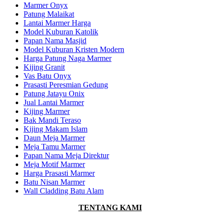
Marmer Onyx
Patung Malaikat
Lantai Marmer Harga
Model Kuburan Katolik
Papan Nama Masjid
Model Kuburan Kristen Modern
Harga Patung Naga Marmer
Kijing Granit
Vas Batu Onyx
Prasasti Peresmian Gedung
Patung Jatayu Onix
Jual Lantai Marmer
Kijing Marmer
Bak Mandi Teraso
Kijing Makam Islam
Daun Meja Marmer
Meja Tamu Marmer
Papan Nama Meja Direktur
Meja Motif Marmer
Harga Prasasti Marmer
Batu Nisan Marmer
Wall Cladding Batu Alam
TENTANG KAMI