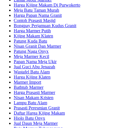
Harga Kijing Makam Di Purwokerto
Meja Batu Taman Murah
Harga Papan Nama Granit
Contoh Prasasti Masjid
Bongpay Perjamuan Kudus Granit
Harga Marmer Putih
Kijing Makam Klaten
Patung Kuda Batu
Nisan Granit Dan Marmer
Patung Naga Onyx
Meja Marmer Kecil
Papan Nama Meja Ukir
Jual Guci Abu Jenazah
Wastafel Batu Alam
Harga Kijing Klaten
Marmer Import
Bathtub Marmer
Harga Prasasti Marmer
Nisan Makam Kristen
Lampu Batu Alam
Prasasti Peresmian Granit
Daftar Harga Kijing Makam
Hiolo Batu Onyx
Jual Daun Meja Marmer