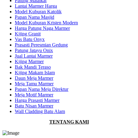
Patung Malaikat
Lantai Marmer Harga
Model Kuburan Katolik
Papan Nama Masjid
Model Kuburan Kristen Modern
Harga Patung Naga Marmer
Kijing Granit
Vas Batu Onyx
Prasasti Peresmian Gedung
Patung Jatayu Onix
Jual Lantai Marmer
Kijing Marmer
Bak Mandi Teraso
Kijing Makam Islam
Daun Meja Marmer
Meja Tamu Marmer
Papan Nama Meja Direktur
Meja Motif Marmer
Harga Prasasti Marmer
Batu Nisan Marmer
Wall Cladding Batu Alam
TENTANG KAMI