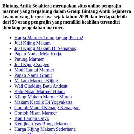
Bintang Antik Sejahtera merupakan situs online pengrajin
marmer yang tergabung dalam Group Bintang Antik Sejahtera
layanan yang terpercaya sejak tahun 2009 dan terdapat lebih
dari 50 orang pengrajin yang memiliki keahlian tersendiri
dibidang pengolahan marmer.
Harga Marmer Tulungagung Per m2
Jual Kijing Makam
Jual Kijing Makam Di Semarang
Papan Nama Meja Kerja
Patung Marmer
Jual Kijing Sragen
Motif Lantai Marmer
Papan Nama Granit
Makam Marmer Kijing
Wall Cladding Batu Andesit
Batu Nisan Marmer Hitam
Kijing Makam Marmer Murah
Makam Katolik Di Yogyakarta
Contoh Vandel Kenang Kenangan
Contoh Nisan Marmer
Kap Lampu Onyx
Kerajinan Vas Bunga Marmer
Harga Kijing Makam Sederhana