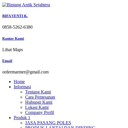
Skip
to
content
RIFA VENTI K.
0858-5262-6380
Kantor Kami
Lihat Maps
Email
ordermarmer@gmail.com
Home
Informasi
Tentang Kami
Cara Pemesanan
Hubungi Kami
Lokasi Kami
Company Profil
Produk 1
JASA PASANG POLES
PRODUK LANTAI DAN DINDING