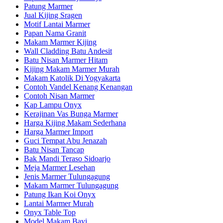
Patung Marmer
Jual Kijing Sragen
Motif Lantai Marmer
Papan Nama Granit
Makam Marmer Kijing
Wall Cladding Batu Andesit
Batu Nisan Marmer Hitam
Kijing Makam Marmer Murah
Makam Katolik Di Yogyakarta
Contoh Vandel Kenang Kenangan
Contoh Nisan Marmer
Kap Lampu Onyx
Kerajinan Vas Bunga Marmer
Harga Kijing Makam Sederhana
Harga Marmer Import
Guci Tempat Abu Jenazah
Batu Nisan Tancap
Bak Mandi Teraso Sidoarjo
Meja Marmer Lesehan
Jenis Marmer Tulungagung
Makam Marmer Tulungagung
Patung Ikan Koi Onyx
Lantai Marmer Murah
Onyx Table Top
Model Makam Bayi