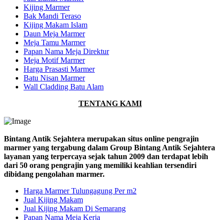
Kijing Marmer
Bak Mandi Teraso
Kijing Makam Islam
Daun Meja Marmer
Meja Tamu Marmer
Papan Nama Meja Direktur
Meja Motif Marmer
Harga Prasasti Marmer
Batu Nisan Marmer
Wall Cladding Batu Alam
TENTANG KAMI
Bintang Antik Sejahtera merupakan situs online pengrajin
marmer yang tergabung dalam Group Bintang Antik Sejahtera
layanan yang terpercaya sejak tahun 2009 dan terdapat lebih
dari 50 orang pengrajin yang memiliki keahlian tersendiri
dibidang pengolahan marmer.
Harga Marmer Tulungagung Per m2
Jual Kijing Makam
Jual Kijing Makam Di Semarang
Papan Nama Meja Kerja