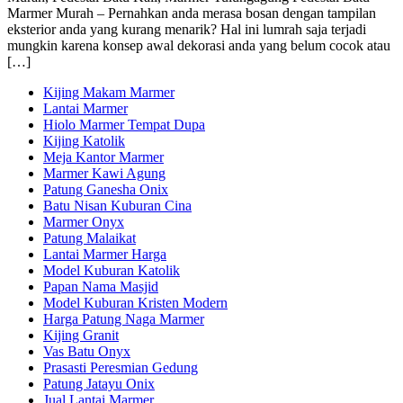
Marmer Murah – Pernahkan anda merasa bosan dengan tampilan
eksterior anda yang kurang menarik? Hal ini lumrah saja terjadi
mungkin karena konsep awal dekorasi anda yang belum cocok atau
[…]
Kijing Makam Marmer
Lantai Marmer
Hiolo Marmer Tempat Dupa
Kijing Katolik
Meja Kantor Marmer
Marmer Kawi Agung
Patung Ganesha Onix
Batu Nisan Kuburan Cina
Marmer Onyx
Patung Malaikat
Lantai Marmer Harga
Model Kuburan Katolik
Papan Nama Masjid
Model Kuburan Kristen Modern
Harga Patung Naga Marmer
Kijing Granit
Vas Batu Onyx
Prasasti Peresmian Gedung
Patung Jatayu Onix
Jual Lantai Marmer