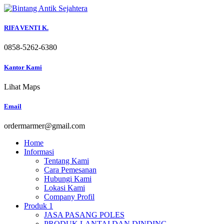
Skip
to
content
RIFA VENTI K.
0858-5262-6380
Kantor Kami
Lihat Maps
Email
ordermarmer@gmail.com
Home
Informasi
Tentang Kami
Cara Pemesanan
Hubungi Kami
Lokasi Kami
Company Profil
Produk 1
JASA PASANG POLES
PRODUK LANTAI DAN DINDING