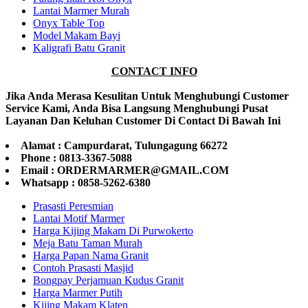
Lantai Marmer Murah
Onyx Table Top
Model Makam Bayi
Kaligrafi Batu Granit
CONTACT INFO
Jika Anda Merasa Kesulitan Untuk Menghubungi Customer
Service Kami, Anda Bisa Langsung Menghubungi Pusat
Layanan Dan Keluhan Customer Di Contact Di Bawah Ini
Alamat : Campurdarat, Tulungagung 66272
Phone : 0813-3367-5088
Email : ORDERMARMER@GMAIL.COM
Whatsapp : 0858-5262-6380
Prasasti Peresmian
Lantai Motif Marmer
Harga Kijing Makam Di Purwokerto
Meja Batu Taman Murah
Harga Papan Nama Granit
Contoh Prasasti Masjid
Bongpay Perjamuan Kudus Granit
Harga Marmer Putih
Kijing Makam Klaten