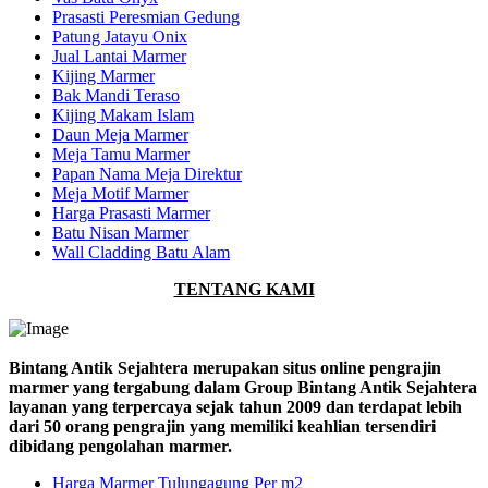
Prasasti Peresmian Gedung
Patung Jatayu Onix
Jual Lantai Marmer
Kijing Marmer
Bak Mandi Teraso
Kijing Makam Islam
Daun Meja Marmer
Meja Tamu Marmer
Papan Nama Meja Direktur
Meja Motif Marmer
Harga Prasasti Marmer
Batu Nisan Marmer
Wall Cladding Batu Alam
TENTANG KAMI
Bintang Antik Sejahtera merupakan situs online pengrajin
marmer yang tergabung dalam Group Bintang Antik Sejahtera
layanan yang terpercaya sejak tahun 2009 dan terdapat lebih
dari 50 orang pengrajin yang memiliki keahlian tersendiri
dibidang pengolahan marmer.
Harga Marmer Tulungagung Per m2