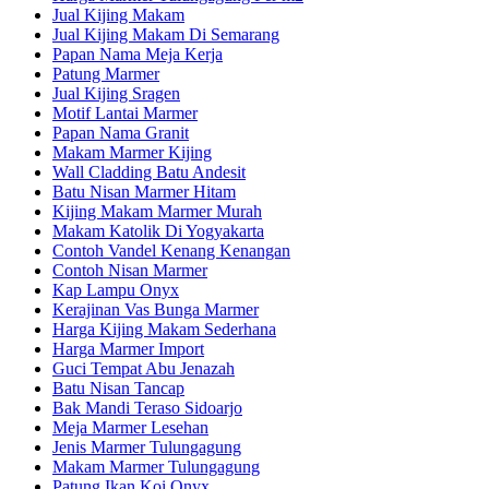
Jual Kijing Makam
Jual Kijing Makam Di Semarang
Papan Nama Meja Kerja
Patung Marmer
Jual Kijing Sragen
Motif Lantai Marmer
Papan Nama Granit
Makam Marmer Kijing
Wall Cladding Batu Andesit
Batu Nisan Marmer Hitam
Kijing Makam Marmer Murah
Makam Katolik Di Yogyakarta
Contoh Vandel Kenang Kenangan
Contoh Nisan Marmer
Kap Lampu Onyx
Kerajinan Vas Bunga Marmer
Harga Kijing Makam Sederhana
Harga Marmer Import
Guci Tempat Abu Jenazah
Batu Nisan Tancap
Bak Mandi Teraso Sidoarjo
Meja Marmer Lesehan
Jenis Marmer Tulungagung
Makam Marmer Tulungagung
Patung Ikan Koi Onyx