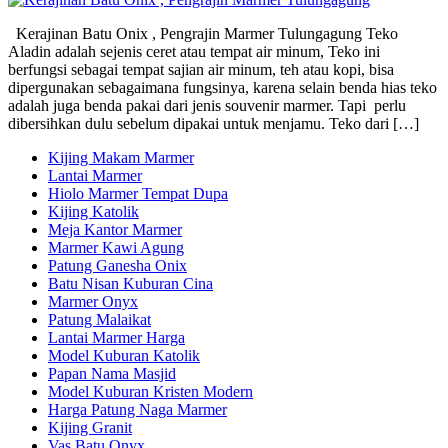
Kerajinan Batu Onix , Pengrajin Marmer Tulungagung Teko
Aladin adalah sejenis ceret atau tempat air minum, Teko ini
berfungsi sebagai tempat sajian air minum, teh atau kopi, bisa
dipergunakan sebagaimana fungsinya, karena selain benda hias teko
adalah juga benda pakai dari jenis souvenir marmer. Tapi perlu
dibersihkan dulu sebelum dipakai untuk menjamu. Teko dari […]
Kijing Makam Marmer
Lantai Marmer
Hiolo Marmer Tempat Dupa
Kijing Katolik
Meja Kantor Marmer
Marmer Kawi Agung
Patung Ganesha Onix
Batu Nisan Kuburan Cina
Marmer Onyx
Patung Malaikat
Lantai Marmer Harga
Model Kuburan Katolik
Papan Nama Masjid
Model Kuburan Kristen Modern
Harga Patung Naga Marmer
Kijing Granit
Vas Batu Onyx