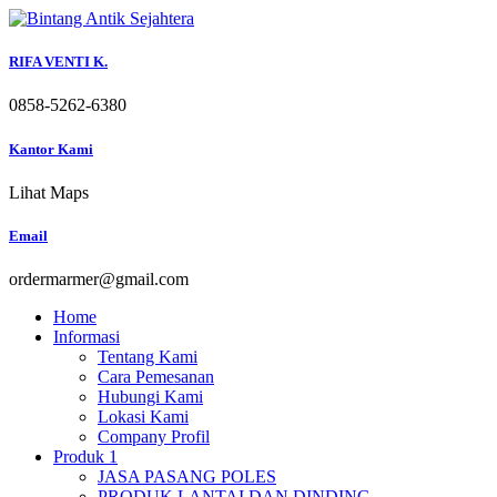
Skip
to
content
RIFA VENTI K.
0858-5262-6380
Kantor Kami
Lihat Maps
Email
ordermarmer@gmail.com
Home
Informasi
Tentang Kami
Cara Pemesanan
Hubungi Kami
Lokasi Kami
Company Profil
Produk 1
JASA PASANG POLES
PRODUK LANTAI DAN DINDING