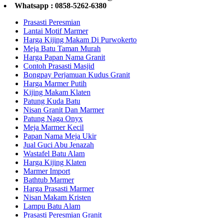
Whatsapp : 0858-5262-6380
Prasasti Peresmian
Lantai Motif Marmer
Harga Kijing Makam Di Purwokerto
Meja Batu Taman Murah
Harga Papan Nama Granit
Contoh Prasasti Masjid
Bongpay Perjamuan Kudus Granit
Harga Marmer Putih
Kijing Makam Klaten
Patung Kuda Batu
Nisan Granit Dan Marmer
Patung Naga Onyx
Meja Marmer Kecil
Papan Nama Meja Ukir
Jual Guci Abu Jenazah
Wastafel Batu Alam
Harga Kijing Klaten
Marmer Import
Bathtub Marmer
Harga Prasasti Marmer
Nisan Makam Kristen
Lampu Batu Alam
Prasasti Peresmian Granit