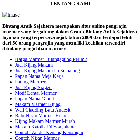
TENTANG KAMI
Bintang Antik Sejahtera merupakan situs online pengrajin
marmer yang tergabung dalam Group Bintang Antik Sejahtera
layanan yang terpercaya sejak tahun 2009 dan terdapat lebih
dari 50 orang pengrajin yang memiliki keahlian tersendiri
dibidang pengolahan marmer.
Harga Marmer Tulungagung Per m2
Jual Kijing Makam
Jual Kijing Makam Di Semarang
Papan Nama Meja Kerja
Patung Marmer
Jual Kijing Sragen
Motif Lantai Marmer
Papan Nama Granit
Makam Marmer Kijing
Wall Cladding Batu Andesit
Batu Nisan Marmer Hitam
Kijing Makam Marmer Murah
Makam Katolik Di Yogyakarta
Contoh Vandel Kenang Kenangan
Contoh Nisan Marmer