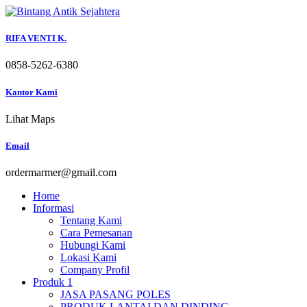
Skip
to
content
RIFA VENTI K.
0858-5262-6380
Kantor Kami
Lihat Maps
Email
ordermarmer@gmail.com
Home
Informasi
Tentang Kami
Cara Pemesanan
Hubungi Kami
Lokasi Kami
Company Profil
Produk 1
JASA PASANG POLES
PRODUK LANTAI DAN DINDING