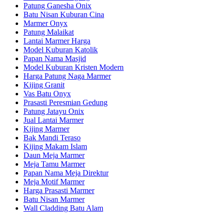
Patung Ganesha Onix
Batu Nisan Kuburan Cina
Marmer Onyx
Patung Malaikat
Lantai Marmer Harga
Model Kuburan Katolik
Papan Nama Masjid
Model Kuburan Kristen Modern
Harga Patung Naga Marmer
Kijing Granit
Vas Batu Onyx
Prasasti Peresmian Gedung
Patung Jatayu Onix
Jual Lantai Marmer
Kijing Marmer
Bak Mandi Teraso
Kijing Makam Islam
Daun Meja Marmer
Meja Tamu Marmer
Papan Nama Meja Direktur
Meja Motif Marmer
Harga Prasasti Marmer
Batu Nisan Marmer
Wall Cladding Batu Alam