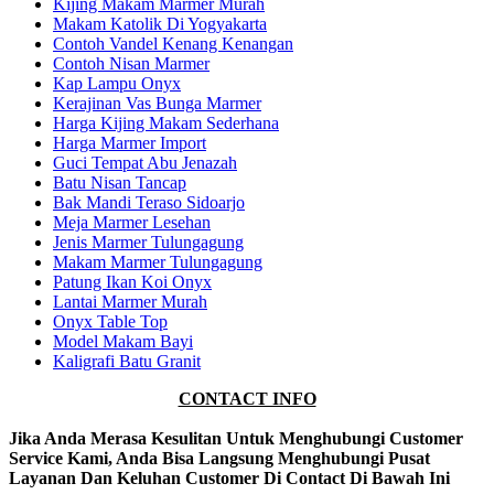
Kijing Makam Marmer Murah
Makam Katolik Di Yogyakarta
Contoh Vandel Kenang Kenangan
Contoh Nisan Marmer
Kap Lampu Onyx
Kerajinan Vas Bunga Marmer
Harga Kijing Makam Sederhana
Harga Marmer Import
Guci Tempat Abu Jenazah
Batu Nisan Tancap
Bak Mandi Teraso Sidoarjo
Meja Marmer Lesehan
Jenis Marmer Tulungagung
Makam Marmer Tulungagung
Patung Ikan Koi Onyx
Lantai Marmer Murah
Onyx Table Top
Model Makam Bayi
Kaligrafi Batu Granit
CONTACT INFO
Jika Anda Merasa Kesulitan Untuk Menghubungi Customer
Service Kami, Anda Bisa Langsung Menghubungi Pusat
Layanan Dan Keluhan Customer Di Contact Di Bawah Ini