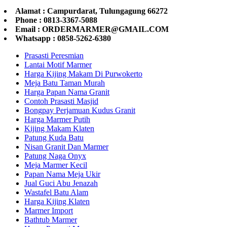
Alamat : Campurdarat, Tulungagung 66272
Phone : 0813-3367-5088
Email : ORDERMARMER@GMAIL.COM
Whatsapp : 0858-5262-6380
Prasasti Peresmian
Lantai Motif Marmer
Harga Kijing Makam Di Purwokerto
Meja Batu Taman Murah
Harga Papan Nama Granit
Contoh Prasasti Masjid
Bongpay Perjamuan Kudus Granit
Harga Marmer Putih
Kijing Makam Klaten
Patung Kuda Batu
Nisan Granit Dan Marmer
Patung Naga Onyx
Meja Marmer Kecil
Papan Nama Meja Ukir
Jual Guci Abu Jenazah
Wastafel Batu Alam
Harga Kijing Klaten
Marmer Import
Bathtub Marmer