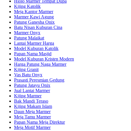
Hiolo Marmer Tempat Dupa
Kijing Katolik
Meja Kantor Marmer
Marmer Kawi Agung
Patung Ganesha Onix
Batu Nisan Kuburan Cina
Marmer Onyx
Patung Malaikat
Lantai Marmer Harga
Model Kuburan Katolik
Papan Nama Masjid
Model Kuburan Kristen Modern
Harga Patung Naga Marmer
Kijing Granit
Vas Batu Onyx
Prasasti Peresmian Gedung
Patung Jatayu Onix
Jual Lantai Marmer
Kijing Marmer
Bak Mandi Teraso
Kijing Makam Islam
Daun Meja Marmer
Meja Tamu Marmer
Papan Nama Meja Direktur
Meja Motif Marmer