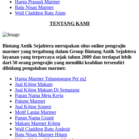
Harga Prasasti Marmer
Batu Nisan Marmer
Wall Cladding Batu Alam
TENTANG KAMI
Bintang Antik Sejahtera merupakan situs online pengrajin
marmer yang tergabung dalam Group Bintang Antik Sejahtera
layanan yang terpercaya sejak tahun 2009 dan terdapat lebih
dari 50 orang pengrajin yang memiliki keahlian tersendiri
dibidang pengolahan marmer.
Harga Marmer Tulungagung Per m2
Jual Kijing Makam
Jual Kijing Makam Di Semarang
Papan Nama Meja Kerja
Patung Marmer
Jual Kijing Sragen
Motif Lantai Marmer
Papan Nama Granit
Makam Marmer Kijing
Wall Cladding Batu Andesit
Batu Nisan Marmer Hitam