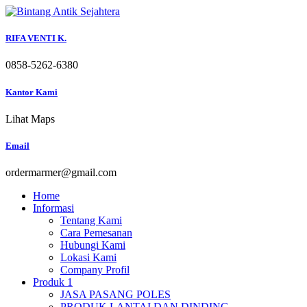
Skip
to
content
RIFA VENTI K.
0858-5262-6380
Kantor Kami
Lihat Maps
Email
ordermarmer@gmail.com
Home
Informasi
Tentang Kami
Cara Pemesanan
Hubungi Kami
Lokasi Kami
Company Profil
Produk 1
JASA PASANG POLES
PRODUK LANTAI DAN DINDING