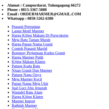
Alamat : Campurdarat, Tulungagung 66272
Phone : 0813-3367-5088
Email : ORDERMARMER@GMAIL.COM
Whatsapp : 0858-5262-6380
Prasasti Peresmian
Lantai Motif Marmer
Harga Kijing Makam Di Purwokerto
Meja Batu Taman Murah
Harga Papan Nama Granit
Contoh Prasasti Masjid
Bongpay Perjamuan Kudus Granit
Harga Marmer Putih
Kijing Makam Klaten
Patung Kuda Batu
Nisan Granit Dan Marmer
Patung Naga Onyx
Meja Marmer Kecil
Papan Nama Meja Ukir
Jual Guci Abu Jenazah
Wastafel Batu Alam
Harga Kijing Klaten
Marmer Import
Bathtub Marmer