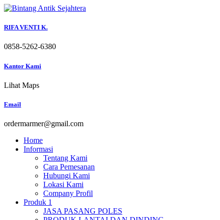
Skip
to
content
RIFA VENTI K.
0858-5262-6380
Kantor Kami
Lihat Maps
Email
ordermarmer@gmail.com
Home
Informasi
Tentang Kami
Cara Pemesanan
Hubungi Kami
Lokasi Kami
Company Profil
Produk 1
JASA PASANG POLES
PRODUK LANTAI DAN DINDING