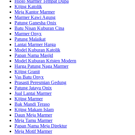
Hiolo Marmer Tempat Dupa
Kijing Katolik
Meja Kantor Marmer
Marmer Kawi Agung
Patung Ganesha Onix
Batu Nisan Kuburan Cina
Marmer Onyx
Patung Malaikat
Lantai Marmer Harga
Model Kuburan Katolik
Papan Nama Masjid
Model Kuburan Kristen Modern
Harga Patung Naga Marmer
Kijing Granit
Vas Batu Onyx
Prasasti Peresmian Gedung
Patung Jatayu Onix
Jual Lantai Marmer
Kijing Marmer
Bak Mandi Teraso
Kijing Makam Islam
Daun Meja Marmer
Meja Tamu Marmer
Papan Nama Meja Direktur
Meja Motif Marmer