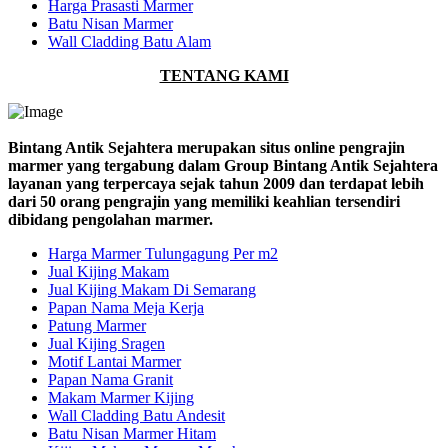
Harga Prasasti Marmer
Batu Nisan Marmer
Wall Cladding Batu Alam
TENTANG KAMI
Bintang Antik Sejahtera merupakan situs online pengrajin
marmer yang tergabung dalam Group Bintang Antik Sejahtera
layanan yang terpercaya sejak tahun 2009 dan terdapat lebih
dari 50 orang pengrajin yang memiliki keahlian tersendiri
dibidang pengolahan marmer.
Harga Marmer Tulungagung Per m2
Jual Kijing Makam
Jual Kijing Makam Di Semarang
Papan Nama Meja Kerja
Patung Marmer
Jual Kijing Sragen
Motif Lantai Marmer
Papan Nama Granit
Makam Marmer Kijing
Wall Cladding Batu Andesit
Batu Nisan Marmer Hitam