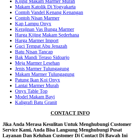
Kijing Makam Marmer Murah
Makam Katolik Di Yogyakarta
Contoh Vandel Kenang Kenangan
Contoh Nisan Marmer
Kap Lampu Onyx
Kerajinan Vas Bunga Marmer
Harga Kijing Makam Sederhana
Harga Marmer Import
Guci Tempat Abu Jenazah
Batu Nisan Tancap
Bak Mandi Teraso Sidoarjo
Meja Marmer Lesehan
Jenis Marmer Tulungagung
Makam Marmer Tulungagung
Patung Ikan Koi Onyx
Lantai Marmer Murah
Onyx Table Top
Model Makam Bayi
Kaligrafi Batu Granit
CONTACT INFO
Jika Anda Merasa Kesulitan Untuk Menghubungi Customer
Service Kami, Anda Bisa Langsung Menghubungi Pusat
Layanan Dan Keluhan Customer Di Contact Di Bawah Ini