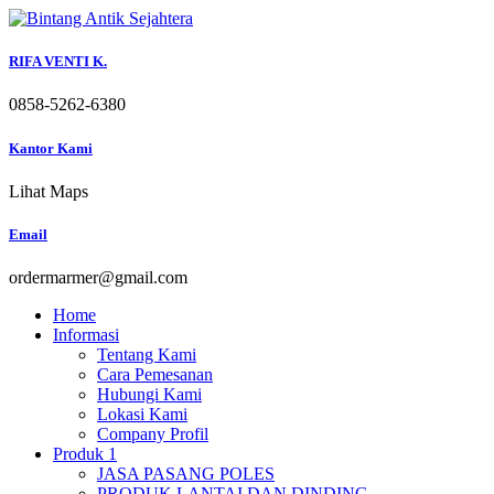
Skip
to
content
RIFA VENTI K.
0858-5262-6380
Kantor Kami
Lihat Maps
Email
ordermarmer@gmail.com
Home
Informasi
Tentang Kami
Cara Pemesanan
Hubungi Kami
Lokasi Kami
Company Profil
Produk 1
JASA PASANG POLES
PRODUK LANTAI DAN DINDING