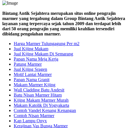
Bintang Antik Sejahtera merupakan situs online pengrajin
marmer yang tergabung dalam Group Bintang Antik Sejahtera
layanan yang terpercaya sejak tahun 2009 dan terdapat lebih
dari 50 orang pengrajin yang memiliki keahlian tersendiri
dibidang pengolahan marmer.
Harga Marmer Tulungagung Per m2
Jual Kijing Makam
Jual Kijing Makam Di Semarang
Papan Nama Meja Kerja
Patung Marmer
Jual Kijing Sragen
Motif Lantai Marmer
Papan Nama Granit
Makam Marmer Kijing
Wall Cladding Batu Andesit
Batu Nisan Marmer Hitam
Kijing Makam Marmer Murah
Makam Katolik Di Yogyakarta
Contoh Vandel Kenang Kenangan
Contoh Nisan Marmer
Kap Lampu Onyx
Kerajinan Vas Bunga Marmer