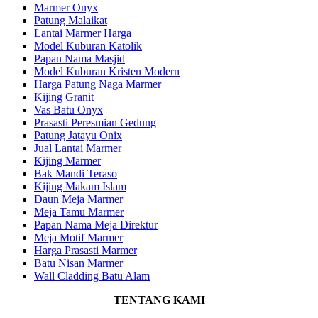
Marmer Onyx
Patung Malaikat
Lantai Marmer Harga
Model Kuburan Katolik
Papan Nama Masjid
Model Kuburan Kristen Modern
Harga Patung Naga Marmer
Kijing Granit
Vas Batu Onyx
Prasasti Peresmian Gedung
Patung Jatayu Onix
Jual Lantai Marmer
Kijing Marmer
Bak Mandi Teraso
Kijing Makam Islam
Daun Meja Marmer
Meja Tamu Marmer
Papan Nama Meja Direktur
Meja Motif Marmer
Harga Prasasti Marmer
Batu Nisan Marmer
Wall Cladding Batu Alam
TENTANG KAMI