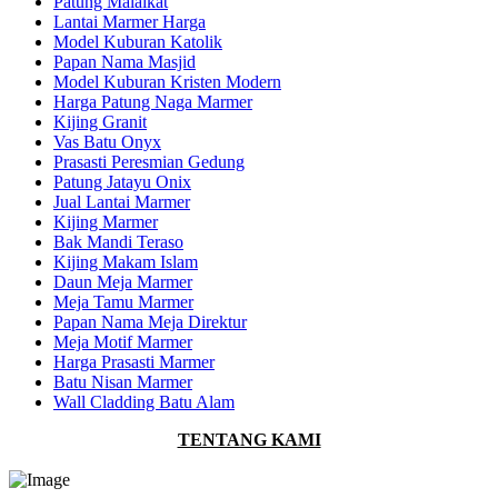
Patung Malaikat
Lantai Marmer Harga
Model Kuburan Katolik
Papan Nama Masjid
Model Kuburan Kristen Modern
Harga Patung Naga Marmer
Kijing Granit
Vas Batu Onyx
Prasasti Peresmian Gedung
Patung Jatayu Onix
Jual Lantai Marmer
Kijing Marmer
Bak Mandi Teraso
Kijing Makam Islam
Daun Meja Marmer
Meja Tamu Marmer
Papan Nama Meja Direktur
Meja Motif Marmer
Harga Prasasti Marmer
Batu Nisan Marmer
Wall Cladding Batu Alam
TENTANG KAMI