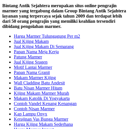
Bintang Antik Sejahtera merupakan situs online pengrajin
marmer yang tergabung dalam Group Bintang Antik Sejahtera
layanan yang terpercaya sejak tahun 2009 dan terdapat lebih
dari 50 orang pengrajin yang memiliki keahlian tersendiri
dibidang pengolahan marmer.
Harga Marmer Tulungagung Per m2
Jual Kijing Makam
Jual Kijing Makam Di Semarang
Papan Nama Meja Kerja
Patung Marmer
Jual Kijing Sragen
Motif Lantai Marmer
Papan Nama Granit
Makam Marmer Kijing
Wall Cladding Batu Andesit
Batu Nisan Marmer Hitam
Kijing Makam Marmer Murah
Makam Katolik Di Yogyakarta
Contoh Vandel Kenang Kenangan
Contoh Nisan Marmer
Kap Lampu Onyx
Kerajinan Vas Bunga Marmer
Harga Kijing Makam Sederhana