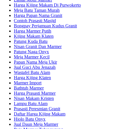
Harga Kijing Makam Di Purwokerto
Meja Batu Taman Murah
Harga Papan Nama Granit
Contoh Prasasti Masjid
Bongpay Perjamuan Kudus Granit
Harga Marmer Putih
Kijing Makam Klaten
Patung Kuda Batu
Nisan Granit Dan Marmer
Patung Naga Onyx
Meja Marmer Kecil
Papan Nama Meja Ukir
Jual Guci Abu Jenazah
Wastafel Batu Alam
Harga Kijing Klaten
Marmer Import
Bathtub Marmer
Harga Prasasti Marmer
Nisan Makam Kristen
Lampu Batu Alam
Prasasti Peresmian Granit
Daftar Harga Kijing Makam
Hiolo Batu Onyx
Jual Daun Meja Marmer