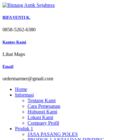
Skip
to
content
RIFA VENTI K.
0858-5262-6380
Kantor Kami
Lihat Maps
Email
ordermarmer@gmail.com
Home
Informasi
Tentang Kami
Cara Pemesanan
Hubungi Kami
Lokasi Kami
Company Profil
Produk 1
JASA PASANG POLES
PRODUK LANTAI DAN DINDING