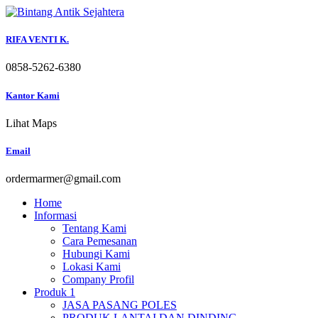
Skip
to
content
RIFA VENTI K.
0858-5262-6380
Kantor Kami
Lihat Maps
Email
ordermarmer@gmail.com
Home
Informasi
Tentang Kami
Cara Pemesanan
Hubungi Kami
Lokasi Kami
Company Profil
Produk 1
JASA PASANG POLES
PRODUK LANTAI DAN DINDING