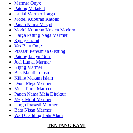
Marmer Onyx
Patung Malaikat
Lantai Marmer Harga
Model Kuburan Katolik
Papan Nama Masjid
Model Kuburan Kristen Modern
Harga Patung Naga Marmer
Kijing Granit
Vas Batu Onyx
Prasasti Peresmian Gedung
Patung Jatayu Onix
Jual Lantai Marmer
Kijing Marmer
Bak Mandi Teraso
Kijing Makam Islam
Daun Meja Marmer
Meja Tamu Marmer
Papan Nama Meja Direktur
Meja Motif Marmer
Harga Prasasti Marmer
Batu Nisan Marmer
Wall Cladding Batu Alam
TENTANG KAMI