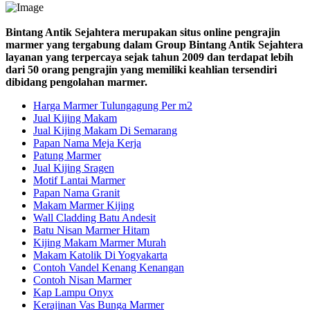
Bintang Antik Sejahtera merupakan situs online pengrajin
marmer yang tergabung dalam Group Bintang Antik Sejahtera
layanan yang terpercaya sejak tahun 2009 dan terdapat lebih
dari 50 orang pengrajin yang memiliki keahlian tersendiri
dibidang pengolahan marmer.
Harga Marmer Tulungagung Per m2
Jual Kijing Makam
Jual Kijing Makam Di Semarang
Papan Nama Meja Kerja
Patung Marmer
Jual Kijing Sragen
Motif Lantai Marmer
Papan Nama Granit
Makam Marmer Kijing
Wall Cladding Batu Andesit
Batu Nisan Marmer Hitam
Kijing Makam Marmer Murah
Makam Katolik Di Yogyakarta
Contoh Vandel Kenang Kenangan
Contoh Nisan Marmer
Kap Lampu Onyx
Kerajinan Vas Bunga Marmer