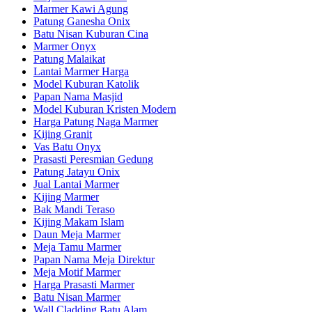
Marmer Kawi Agung
Patung Ganesha Onix
Batu Nisan Kuburan Cina
Marmer Onyx
Patung Malaikat
Lantai Marmer Harga
Model Kuburan Katolik
Papan Nama Masjid
Model Kuburan Kristen Modern
Harga Patung Naga Marmer
Kijing Granit
Vas Batu Onyx
Prasasti Peresmian Gedung
Patung Jatayu Onix
Jual Lantai Marmer
Kijing Marmer
Bak Mandi Teraso
Kijing Makam Islam
Daun Meja Marmer
Meja Tamu Marmer
Papan Nama Meja Direktur
Meja Motif Marmer
Harga Prasasti Marmer
Batu Nisan Marmer
Wall Cladding Batu Alam