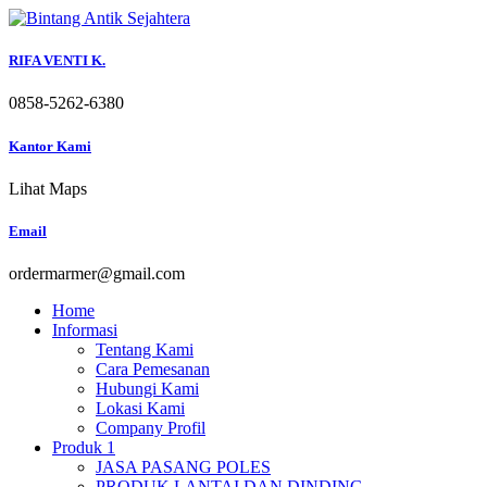
Skip
to
content
RIFA VENTI K.
0858-5262-6380
Kantor Kami
Lihat Maps
Email
ordermarmer@gmail.com
Home
Informasi
Tentang Kami
Cara Pemesanan
Hubungi Kami
Lokasi Kami
Company Profil
Produk 1
JASA PASANG POLES
PRODUK LANTAI DAN DINDING