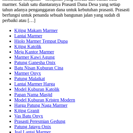
marmer. Salah satu diantaranya Prasasti Dana Desa yang setiap
tahun adanya penganggaran dana untuk kebutuhan prasasti. Prasasti
berfungsi untuk penanda sebuah bangunan jalan yang sudah di
perbaiki atau […]
Kijing Makam Marmer
Lantai Marmer
Hiolo Marmer Tempat Dupa
Kijing Katolik
Meja Kantor Marmer
Marmer Kawi Agung
Patung Ganesha Onix
Batu Nisan Kuburan Cina
Marmer Onyx
Patung Malaikat
Lantai Marmer Harga
Model Kuburan Katolik
Papan Nama Masjid
Model Kuburan Kristen Modern
Harga Patung Naga Marmer
Kijing Granit
Vas Batu Onyx
Prasasti Peresmian Gedung
Patung Jatayu Onix
Jual Lantai Marmer