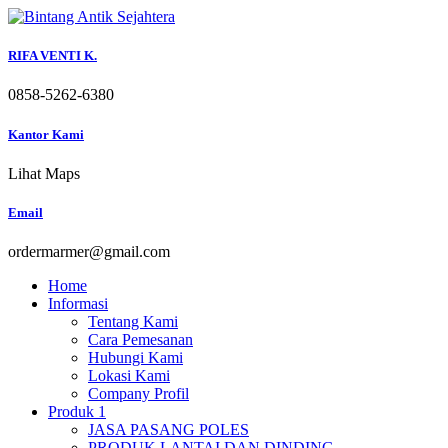
Skip
to
content
RIFA VENTI K.
0858-5262-6380
Kantor Kami
Lihat Maps
Email
ordermarmer@gmail.com
Home
Informasi
Tentang Kami
Cara Pemesanan
Hubungi Kami
Lokasi Kami
Company Profil
Produk 1
JASA PASANG POLES
PRODUK LANTAI DAN DINDING