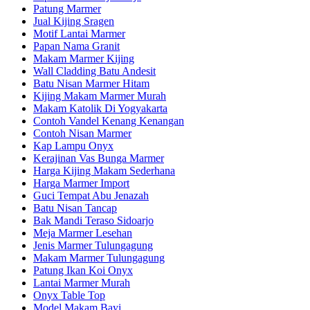
Patung Marmer
Jual Kijing Sragen
Motif Lantai Marmer
Papan Nama Granit
Makam Marmer Kijing
Wall Cladding Batu Andesit
Batu Nisan Marmer Hitam
Kijing Makam Marmer Murah
Makam Katolik Di Yogyakarta
Contoh Vandel Kenang Kenangan
Contoh Nisan Marmer
Kap Lampu Onyx
Kerajinan Vas Bunga Marmer
Harga Kijing Makam Sederhana
Harga Marmer Import
Guci Tempat Abu Jenazah
Batu Nisan Tancap
Bak Mandi Teraso Sidoarjo
Meja Marmer Lesehan
Jenis Marmer Tulungagung
Makam Marmer Tulungagung
Patung Ikan Koi Onyx
Lantai Marmer Murah
Onyx Table Top
Model Makam Bayi