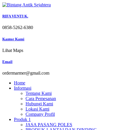
Skip
to
content
RIFA VENTI K.
0858-5262-6380
Kantor Kami
Lihat Maps
Email
ordermarmer@gmail.com
Home
Informasi
Tentang Kami
Cara Pemesanan
Hubungi Kami
Lokasi Kami
Company Profil
Produk 1
JASA PASANG POLES
PRODUK LANTAI DAN DINDING