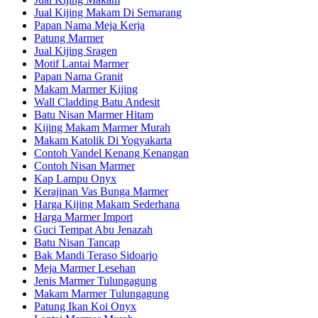
Jual Kijing Makam Di Semarang
Papan Nama Meja Kerja
Patung Marmer
Jual Kijing Sragen
Motif Lantai Marmer
Papan Nama Granit
Makam Marmer Kijing
Wall Cladding Batu Andesit
Batu Nisan Marmer Hitam
Kijing Makam Marmer Murah
Makam Katolik Di Yogyakarta
Contoh Vandel Kenang Kenangan
Contoh Nisan Marmer
Kap Lampu Onyx
Kerajinan Vas Bunga Marmer
Harga Kijing Makam Sederhana
Harga Marmer Import
Guci Tempat Abu Jenazah
Batu Nisan Tancap
Bak Mandi Teraso Sidoarjo
Meja Marmer Lesehan
Jenis Marmer Tulungagung
Makam Marmer Tulungagung
Patung Ikan Koi Onyx