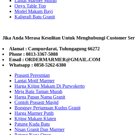
Lantai Marmer Murah
Onyx Table Top
Model Makam Bayi
Kaligrafi Batu Granit
Jika Anda Merasa Kesulitan Untuk Menghubungi Customer Ser
Alamat : Campurdarat, Tulungagung 66272
Phone : 0813-3367-5088
Email : ORDERMARMER@GMAIL.COM
Whatsapp : 0858-5262-6380
Prasasti Peresmian
Lantai Motif Marmer
Harga Kijing Makam Di Purwokerto
Meja Batu Taman Murah
Harga Papan Nama Granit
Contoh Prasasti Masjid
Bongpay Perjamuan Kudus Granit
Harga Marmer Putih
Kijing Makam Klaten
Patung Kuda Batu
Nisan Granit Dan Marmer
Patung Naga Onyx