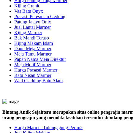
Harga Patung Naga Marmer
Kijing Granit
Vas Batu Onyx
Prasasti Peresmian Gedung
Patung Jatayu Onix
Jual Lantai Marmer
Kijing Marmer
Bak Mandi Teraso
Kijing Makam Islam
Daun Meja Marmer
Meja Tamu Marmer
Papan Nama Meja Direktur
Meja Motif Marmer
Harga Prasasti Marmer
Batu Nisan Marmer
Wall Cladding Batu Alam
Bintang Antik Sejahtera merupakan situs online pengrajin marm
orang pengrajin yang memiliki keahlian tersendiri dibidang pe
Harga Marmer Tulungagung Per m2
Jual Kijing Makam