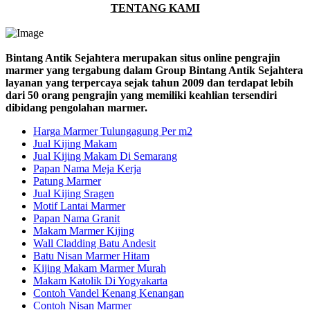
TENTANG KAMI
Bintang Antik Sejahtera merupakan situs online pengrajin
marmer yang tergabung dalam Group Bintang Antik Sejahtera
layanan yang terpercaya sejak tahun 2009 dan terdapat lebih
dari 50 orang pengrajin yang memiliki keahlian tersendiri
dibidang pengolahan marmer.
Harga Marmer Tulungagung Per m2
Jual Kijing Makam
Jual Kijing Makam Di Semarang
Papan Nama Meja Kerja
Patung Marmer
Jual Kijing Sragen
Motif Lantai Marmer
Papan Nama Granit
Makam Marmer Kijing
Wall Cladding Batu Andesit
Batu Nisan Marmer Hitam
Kijing Makam Marmer Murah
Makam Katolik Di Yogyakarta
Contoh Vandel Kenang Kenangan
Contoh Nisan Marmer