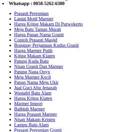
Whatsapp : 0858-5262-6380
Prasasti Peresmian
Lantai Motif Marmer
Harga Kijing Makam Di Purwokerto
Meja Batu Taman Murah
Harga Papan Nama Granit
Contoh Prasasti Masjid
Bongpay Perjamuan Kudus Granit
Harga Marmer Putih
Kijing Makam Klaten
Patung Kuda Batu
Nisan Granit Dan Marmer
Patung Naga Onyx
Meja Marmer Kecil
Papan Nama Meja Ukir
Jual Guci Abu Jenazah
Wastafel Batu Alam
Harga Kijing Klaten
Marmer Import
Bathtub Marmer
Harga Prasasti Marmer
Nisan Makam Kristen
Lampu Batu Alam
Prasasti Peresmian Granit