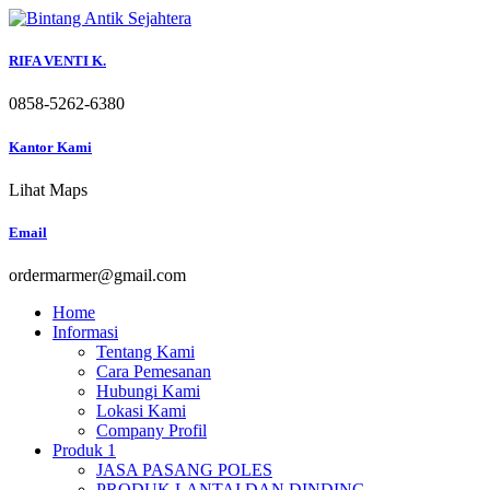
Skip
to
content
RIFA VENTI K.
0858-5262-6380
Kantor Kami
Lihat Maps
Email
ordermarmer@gmail.com
Home
Informasi
Tentang Kami
Cara Pemesanan
Hubungi Kami
Lokasi Kami
Company Profil
Produk 1
JASA PASANG POLES
PRODUK LANTAI DAN DINDING