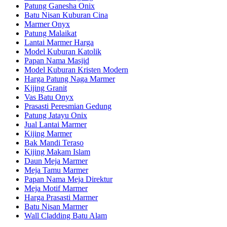
Patung Ganesha Onix
Batu Nisan Kuburan Cina
Marmer Onyx
Patung Malaikat
Lantai Marmer Harga
Model Kuburan Katolik
Papan Nama Masjid
Model Kuburan Kristen Modern
Harga Patung Naga Marmer
Kijing Granit
Vas Batu Onyx
Prasasti Peresmian Gedung
Patung Jatayu Onix
Jual Lantai Marmer
Kijing Marmer
Bak Mandi Teraso
Kijing Makam Islam
Daun Meja Marmer
Meja Tamu Marmer
Papan Nama Meja Direktur
Meja Motif Marmer
Harga Prasasti Marmer
Batu Nisan Marmer
Wall Cladding Batu Alam