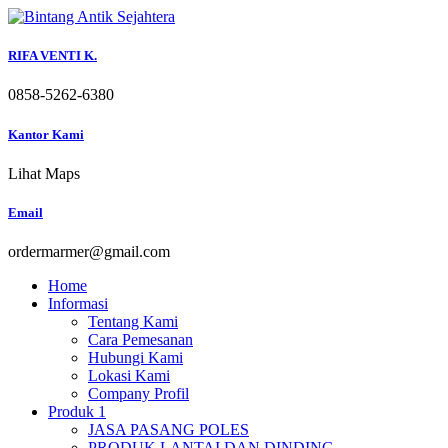
Skip
to
content
RIFA VENTI K.
0858-5262-6380
Kantor Kami
Lihat Maps
Email
ordermarmer@gmail.com
Home
Informasi
Tentang Kami
Cara Pemesanan
Hubungi Kami
Lokasi Kami
Company Profil
Produk 1
JASA PASANG POLES
PRODUK LANTAI DAN DINDING