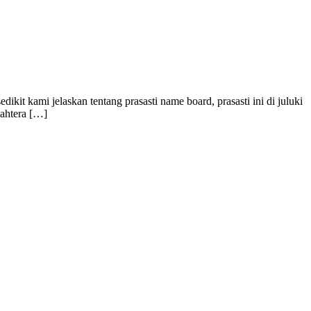
it kami jelaskan tentang prasasti name board, prasasti ini di juluki
jahtera […]