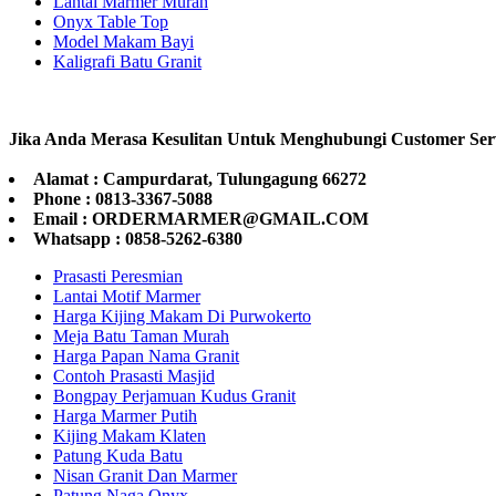
Lantai Marmer Murah
Onyx Table Top
Model Makam Bayi
Kaligrafi Batu Granit
Jika Anda Merasa Kesulitan Untuk Menghubungi Customer Ser
Alamat : Campurdarat, Tulungagung 66272
Phone : 0813-3367-5088
Email : ORDERMARMER@GMAIL.COM
Whatsapp : 0858-5262-6380
Prasasti Peresmian
Lantai Motif Marmer
Harga Kijing Makam Di Purwokerto
Meja Batu Taman Murah
Harga Papan Nama Granit
Contoh Prasasti Masjid
Bongpay Perjamuan Kudus Granit
Harga Marmer Putih
Kijing Makam Klaten
Patung Kuda Batu
Nisan Granit Dan Marmer
Patung Naga Onyx