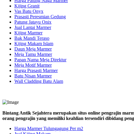
Harga Patung Naga Marmer
Kijing Granit
Vas Batu Onyx
Prasasti Peresmian Gedung
Patung Jatayu Onix
Jual Lantai Marmer
Kijing Marmer
Bak Mandi Teraso
Kijing Makam Islam
Daun Meja Marmer
Meja Tamu Marmer
Papan Nama Meja Direktur
Meja Motif Marmer
Harga Prasasti Marmer
Batu Nisan Marmer
Wall Cladding Batu Alam
Bintang Antik Sejahtera merupakan situs online pengrajin marm
orang pengrajin yang memiliki keahlian tersendiri dibidang pe
Harga Marmer Tulungagung Per m2
Jual Kijing Makam