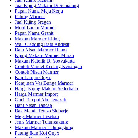
Jual Kijing Makam Di Semarang
Papan Nama Meja Kerja
Patung Marmer
Jual Kijing Sragen
Motif Lantai Marmer
Papan Nama Granit
Makam Marmer Kijing
Wall Cladding Batu Andesit
Batu Nisan Marmer Hitam
Kijing Makam Marmer Murah
Makam Katolik Di Yogyakarta
Contoh Vandel Kenang Kenangan
Contoh Nisan Marmer
Kap Lampu Onyx
Kerajinan Vas Bunga Marmer
Harga Kijing Makam Sederhana
Harga Marmer Import
Guci Tempat Abu Jenazah
Batu Nisan Tancap
Bak Mandi Teraso Sidoarjo
Meja Marmer Lesehan
Jenis Marmer Tulungagung
Makam Marmer Tulungagung
Patung Ikan Koi Onyx