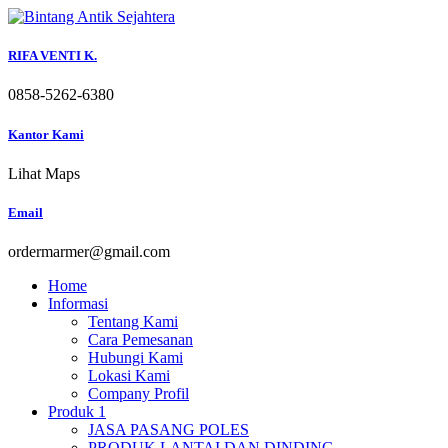
Skip
to
content
RIFA VENTI K.
0858-5262-6380
Kantor Kami
Lihat Maps
Email
ordermarmer@gmail.com
Home
Informasi
Tentang Kami
Cara Pemesanan
Hubungi Kami
Lokasi Kami
Company Profil
Produk 1
JASA PASANG POLES
PRODUK LANTAI DAN DINDING