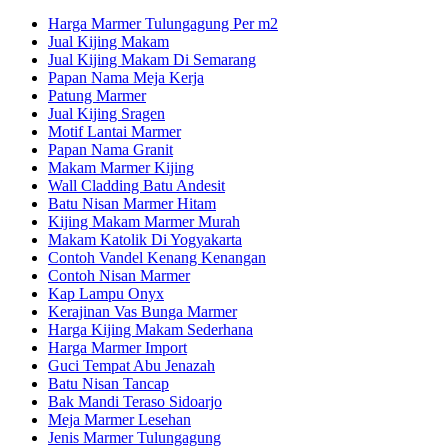
Harga Marmer Tulungagung Per m2
Jual Kijing Makam
Jual Kijing Makam Di Semarang
Papan Nama Meja Kerja
Patung Marmer
Jual Kijing Sragen
Motif Lantai Marmer
Papan Nama Granit
Makam Marmer Kijing
Wall Cladding Batu Andesit
Batu Nisan Marmer Hitam
Kijing Makam Marmer Murah
Makam Katolik Di Yogyakarta
Contoh Vandel Kenang Kenangan
Contoh Nisan Marmer
Kap Lampu Onyx
Kerajinan Vas Bunga Marmer
Harga Kijing Makam Sederhana
Harga Marmer Import
Guci Tempat Abu Jenazah
Batu Nisan Tancap
Bak Mandi Teraso Sidoarjo
Meja Marmer Lesehan
Jenis Marmer Tulungagung