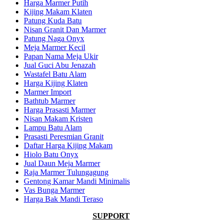
Harga Marmer Putih
Kijing Makam Klaten
Patung Kuda Batu
Nisan Granit Dan Marmer
Patung Naga Onyx
Meja Marmer Kecil
Papan Nama Meja Ukir
Jual Guci Abu Jenazah
Wastafel Batu Alam
Harga Kijing Klaten
Marmer Import
Bathtub Marmer
Harga Prasasti Marmer
Nisan Makam Kristen
Lampu Batu Alam
Prasasti Peresmian Granit
Daftar Harga Kijing Makam
Hiolo Batu Onyx
Jual Daun Meja Marmer
Raja Marmer Tulungagung
Gentong Kamar Mandi Minimalis
Vas Bunga Marmer
Harga Bak Mandi Teraso
SUPPORT