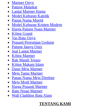
Marmer Onyx
Patung Malaikat
Lantai Marmer Harga
Model Kuburan Katolik
Papan Nama Masjid
Model Kuburan Kristen Modern
Harga Patung Naga Marmer
Kijing Granit
Vas Batu Onyx
Prasasti Peresmian Gedung
Patung Jatayu Onix
Jual Lantai Marmer
Kijing Marmer
Bak Mandi Teraso
Kijing Makam Islam
Daun Meja Marmer
Meja Tamu Marmer
Papan Nama Meja Direktur
Meja Motif Marmer
Harga Prasasti Marmer
Batu Nisan Marmer
Wall Cladding Batu Alam
TENTANG KAMI