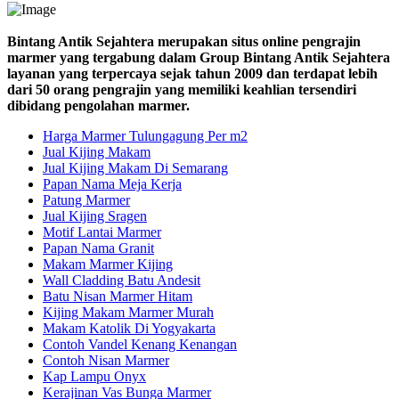
Bintang Antik Sejahtera merupakan situs online pengrajin
marmer yang tergabung dalam Group Bintang Antik Sejahtera
layanan yang terpercaya sejak tahun 2009 dan terdapat lebih
dari 50 orang pengrajin yang memiliki keahlian tersendiri
dibidang pengolahan marmer.
Harga Marmer Tulungagung Per m2
Jual Kijing Makam
Jual Kijing Makam Di Semarang
Papan Nama Meja Kerja
Patung Marmer
Jual Kijing Sragen
Motif Lantai Marmer
Papan Nama Granit
Makam Marmer Kijing
Wall Cladding Batu Andesit
Batu Nisan Marmer Hitam
Kijing Makam Marmer Murah
Makam Katolik Di Yogyakarta
Contoh Vandel Kenang Kenangan
Contoh Nisan Marmer
Kap Lampu Onyx
Kerajinan Vas Bunga Marmer