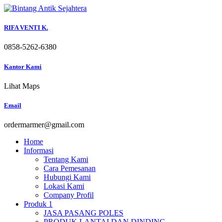
Skip
to
content
RIFA VENTI K.
0858-5262-6380
Kantor Kami
Lihat Maps
Email
ordermarmer@gmail.com
Home
Informasi
Tentang Kami
Cara Pemesanan
Hubungi Kami
Lokasi Kami
Company Profil
Produk 1
JASA PASANG POLES
PRODUK LANTAI DAN DINDING