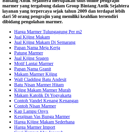
Bintang Antik Sejahtera merupakan situs online pengrajin
marmer yang tergabung dalam Group Bintang Antik Sejahtera
layanan yang terpercaya sejak tahun 2009 dan terdapat lebih
dari 50 orang pengrajin yang memiliki keahlian tersendiri
dibidang pengolahan marmer.
Harga Marmer Tulungagung Per m2
Jual Kijing Makam
Jual Kijing Makam Di Semarang
Papan Nama Meja Kerja
Patung Marmer
Jual Kijing Sragen
Motif Lantai Marmer
Papan Nama Granit
Makam Marmer Kijing
Wall Cladding Batu Andesit
Batu Nisan Marmer Hitam
Kijing Makam Marmer Murah
Makam Katolik Di Yogyakarta
Contoh Vandel Kenang Kenangan
Contoh Nisan Marmer
Kap Lampu Onyx
Kerajinan Vas Bunga Marmer
Harga Kijing Makam Sederhana
Harga Marmer Import