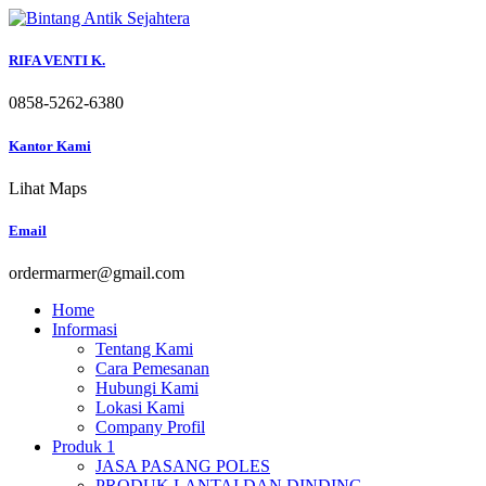
Skip
to
content
RIFA VENTI K.
0858-5262-6380
Kantor Kami
Lihat Maps
Email
ordermarmer@gmail.com
Home
Informasi
Tentang Kami
Cara Pemesanan
Hubungi Kami
Lokasi Kami
Company Profil
Produk 1
JASA PASANG POLES
PRODUK LANTAI DAN DINDING