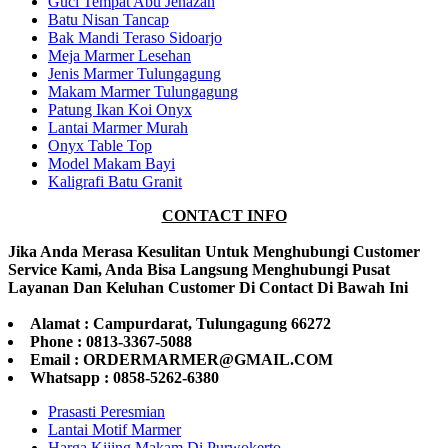
Guci Tempat Abu Jenazah
Batu Nisan Tancap
Bak Mandi Teraso Sidoarjo
Meja Marmer Lesehan
Jenis Marmer Tulungagung
Makam Marmer Tulungagung
Patung Ikan Koi Onyx
Lantai Marmer Murah
Onyx Table Top
Model Makam Bayi
Kaligrafi Batu Granit
CONTACT INFO
Jika Anda Merasa Kesulitan Untuk Menghubungi Customer
Service Kami, Anda Bisa Langsung Menghubungi Pusat
Layanan Dan Keluhan Customer Di Contact Di Bawah Ini
Alamat : Campurdarat, Tulungagung 66272
Phone : 0813-3367-5088
Email : ORDERMARMER@GMAIL.COM
Whatsapp : 0858-5262-6380
Prasasti Peresmian
Lantai Motif Marmer
Harga Kijing Makam Di Purwokerto