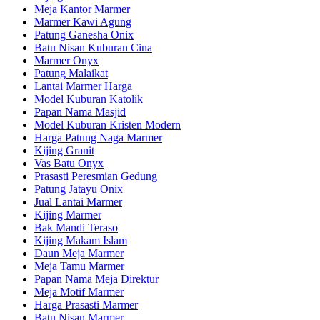
Meja Kantor Marmer
Marmer Kawi Agung
Patung Ganesha Onix
Batu Nisan Kuburan Cina
Marmer Onyx
Patung Malaikat
Lantai Marmer Harga
Model Kuburan Katolik
Papan Nama Masjid
Model Kuburan Kristen Modern
Harga Patung Naga Marmer
Kijing Granit
Vas Batu Onyx
Prasasti Peresmian Gedung
Patung Jatayu Onix
Jual Lantai Marmer
Kijing Marmer
Bak Mandi Teraso
Kijing Makam Islam
Daun Meja Marmer
Meja Tamu Marmer
Papan Nama Meja Direktur
Meja Motif Marmer
Harga Prasasti Marmer
Batu Nisan Marmer