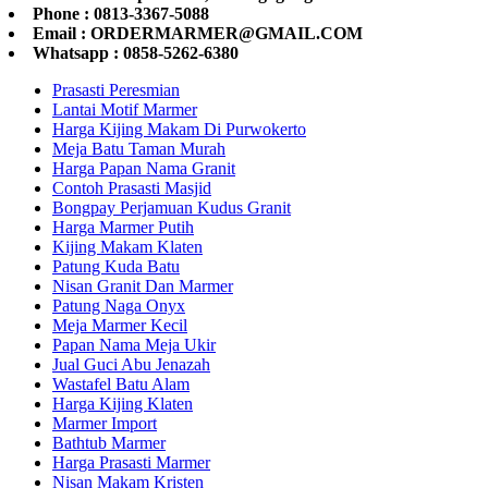
Phone : 0813-3367-5088
Email : ORDERMARMER@GMAIL.COM
Whatsapp : 0858-5262-6380
Prasasti Peresmian
Lantai Motif Marmer
Harga Kijing Makam Di Purwokerto
Meja Batu Taman Murah
Harga Papan Nama Granit
Contoh Prasasti Masjid
Bongpay Perjamuan Kudus Granit
Harga Marmer Putih
Kijing Makam Klaten
Patung Kuda Batu
Nisan Granit Dan Marmer
Patung Naga Onyx
Meja Marmer Kecil
Papan Nama Meja Ukir
Jual Guci Abu Jenazah
Wastafel Batu Alam
Harga Kijing Klaten
Marmer Import
Bathtub Marmer
Harga Prasasti Marmer
Nisan Makam Kristen