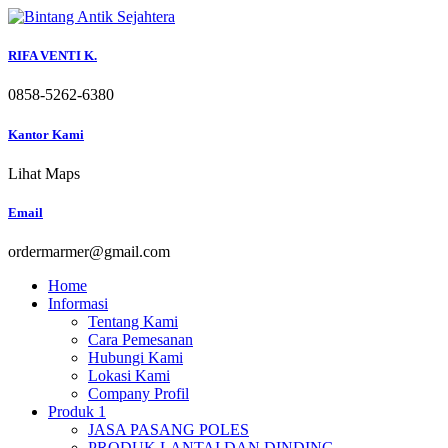
Skip
to
content
RIFA VENTI K.
0858-5262-6380
Kantor Kami
Lihat Maps
Email
ordermarmer@gmail.com
Home
Informasi
Tentang Kami
Cara Pemesanan
Hubungi Kami
Lokasi Kami
Company Profil
Produk 1
JASA PASANG POLES
PRODUK LANTAI DAN DINDING