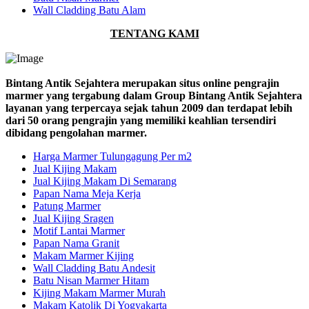
Wall Cladding Batu Alam
TENTANG KAMI
Bintang Antik Sejahtera merupakan situs online pengrajin
marmer yang tergabung dalam Group Bintang Antik Sejahtera
layanan yang terpercaya sejak tahun 2009 dan terdapat lebih
dari 50 orang pengrajin yang memiliki keahlian tersendiri
dibidang pengolahan marmer.
Harga Marmer Tulungagung Per m2
Jual Kijing Makam
Jual Kijing Makam Di Semarang
Papan Nama Meja Kerja
Patung Marmer
Jual Kijing Sragen
Motif Lantai Marmer
Papan Nama Granit
Makam Marmer Kijing
Wall Cladding Batu Andesit
Batu Nisan Marmer Hitam
Kijing Makam Marmer Murah
Makam Katolik Di Yogyakarta