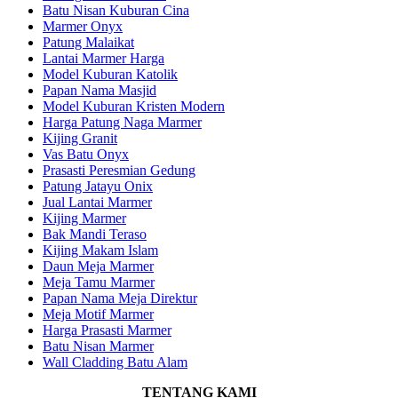
Batu Nisan Kuburan Cina
Marmer Onyx
Patung Malaikat
Lantai Marmer Harga
Model Kuburan Katolik
Papan Nama Masjid
Model Kuburan Kristen Modern
Harga Patung Naga Marmer
Kijing Granit
Vas Batu Onyx
Prasasti Peresmian Gedung
Patung Jatayu Onix
Jual Lantai Marmer
Kijing Marmer
Bak Mandi Teraso
Kijing Makam Islam
Daun Meja Marmer
Meja Tamu Marmer
Papan Nama Meja Direktur
Meja Motif Marmer
Harga Prasasti Marmer
Batu Nisan Marmer
Wall Cladding Batu Alam
TENTANG KAMI