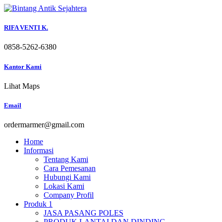
Skip
to
content
RIFA VENTI K.
0858-5262-6380
Kantor Kami
Lihat Maps
Email
ordermarmer@gmail.com
Home
Informasi
Tentang Kami
Cara Pemesanan
Hubungi Kami
Lokasi Kami
Company Profil
Produk 1
JASA PASANG POLES
PRODUK LANTAI DAN DINDING