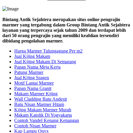
Bintang Antik Sejahtera merupakan situs online pengrajin
marmer yang tergabung dalam Group Bintang Antik Sejahtera
layanan yang terpercaya sejak tahun 2009 dan terdapat lebih
dari 50 orang pengrajin yang memiliki keahlian tersendiri
dibidang pengolahan marmer.
Harga Marmer Tulungagung Per m2
Jual Kijing Makam
Jual Kijing Makam Di Semarang
Papan Nama Meja Kerja
Patung Marmer
Jual Kijing Sragen
Motif Lantai Marmer
Papan Nama Granit
Makam Marmer Kijing
Wall Cladding Batu Andesit
Batu Nisan Marmer Hitam
Kijing Makam Marmer Murah
Makam Katolik Di Yogyakarta
Contoh Vandel Kenang Kenangan
Contoh Nisan Marmer
Kap Lampu Onyx