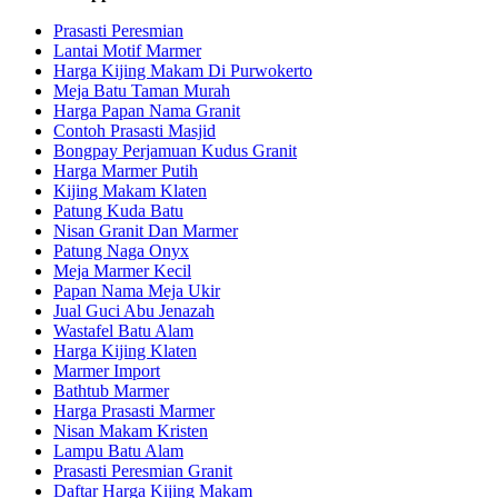
Prasasti Peresmian
Lantai Motif Marmer
Harga Kijing Makam Di Purwokerto
Meja Batu Taman Murah
Harga Papan Nama Granit
Contoh Prasasti Masjid
Bongpay Perjamuan Kudus Granit
Harga Marmer Putih
Kijing Makam Klaten
Patung Kuda Batu
Nisan Granit Dan Marmer
Patung Naga Onyx
Meja Marmer Kecil
Papan Nama Meja Ukir
Jual Guci Abu Jenazah
Wastafel Batu Alam
Harga Kijing Klaten
Marmer Import
Bathtub Marmer
Harga Prasasti Marmer
Nisan Makam Kristen
Lampu Batu Alam
Prasasti Peresmian Granit
Daftar Harga Kijing Makam