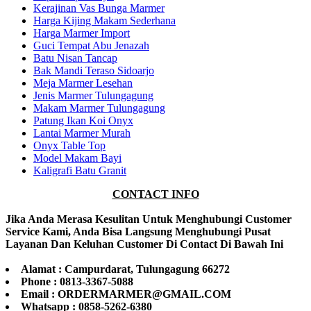
Kerajinan Vas Bunga Marmer
Harga Kijing Makam Sederhana
Harga Marmer Import
Guci Tempat Abu Jenazah
Batu Nisan Tancap
Bak Mandi Teraso Sidoarjo
Meja Marmer Lesehan
Jenis Marmer Tulungagung
Makam Marmer Tulungagung
Patung Ikan Koi Onyx
Lantai Marmer Murah
Onyx Table Top
Model Makam Bayi
Kaligrafi Batu Granit
CONTACT INFO
Jika Anda Merasa Kesulitan Untuk Menghubungi Customer
Service Kami, Anda Bisa Langsung Menghubungi Pusat
Layanan Dan Keluhan Customer Di Contact Di Bawah Ini
Alamat : Campurdarat, Tulungagung 66272
Phone : 0813-3367-5088
Email : ORDERMARMER@GMAIL.COM
Whatsapp : 0858-5262-6380