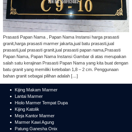
Prasasti Papan Nama , Papan Nama Instansi harga prasasti
granit,harga prasasti marmer jakarta,jual batu prasasti,jual
prasasti,jual prasasti granit,jual prasasti papan nama,Prasasti
Papan Nama, Papan Nama Instansi Gambar di atas merupakan
salah satu kerajinan Prasasti Papan Nama yang kita buat dengan
batu granit yang memiliki ketebalan 1,8 – 2 cm. Penggunaan
bahan granit sebagai pilihan adalah […]
Kijing Makam Marmer
Lantai Marmer
Hiolo Marmer Tempat Dupa
Kijing Katolik
Meja Kantor Marmer
Marmer Kawi Agung
Patung Ganesha Onix