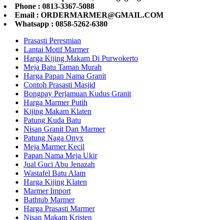
Phone : 0813-3367-5088
Email : ORDERMARMER@GMAIL.COM
Whatsapp : 0858-5262-6380
Prasasti Peresmian
Lantai Motif Marmer
Harga Kijing Makam Di Purwokerto
Meja Batu Taman Murah
Harga Papan Nama Granit
Contoh Prasasti Masjid
Bongpay Perjamuan Kudus Granit
Harga Marmer Putih
Kijing Makam Klaten
Patung Kuda Batu
Nisan Granit Dan Marmer
Patung Naga Onyx
Meja Marmer Kecil
Papan Nama Meja Ukir
Jual Guci Abu Jenazah
Wastafel Batu Alam
Harga Kijing Klaten
Marmer Import
Bathtub Marmer
Harga Prasasti Marmer
Nisan Makam Kristen