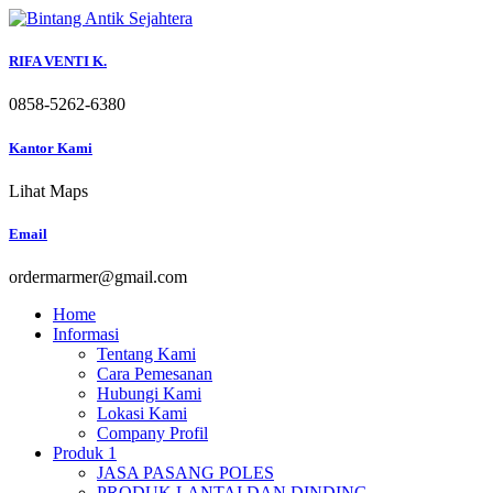
Skip
to
content
RIFA VENTI K.
0858-5262-6380
Kantor Kami
Lihat Maps
Email
ordermarmer@gmail.com
Home
Informasi
Tentang Kami
Cara Pemesanan
Hubungi Kami
Lokasi Kami
Company Profil
Produk 1
JASA PASANG POLES
PRODUK LANTAI DAN DINDING