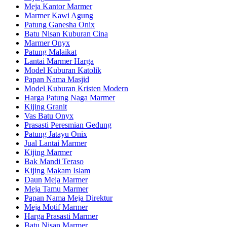
Meja Kantor Marmer
Marmer Kawi Agung
Patung Ganesha Onix
Batu Nisan Kuburan Cina
Marmer Onyx
Patung Malaikat
Lantai Marmer Harga
Model Kuburan Katolik
Papan Nama Masjid
Model Kuburan Kristen Modern
Harga Patung Naga Marmer
Kijing Granit
Vas Batu Onyx
Prasasti Peresmian Gedung
Patung Jatayu Onix
Jual Lantai Marmer
Kijing Marmer
Bak Mandi Teraso
Kijing Makam Islam
Daun Meja Marmer
Meja Tamu Marmer
Papan Nama Meja Direktur
Meja Motif Marmer
Harga Prasasti Marmer
Batu Nisan Marmer