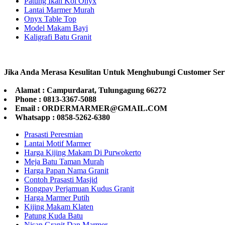
Patung Ikan Koi Onyx
Lantai Marmer Murah
Onyx Table Top
Model Makam Bayi
Kaligrafi Batu Granit
Jika Anda Merasa Kesulitan Untuk Menghubungi Customer Ser
Alamat : Campurdarat, Tulungagung 66272
Phone : 0813-3367-5088
Email : ORDERMARMER@GMAIL.COM
Whatsapp : 0858-5262-6380
Prasasti Peresmian
Lantai Motif Marmer
Harga Kijing Makam Di Purwokerto
Meja Batu Taman Murah
Harga Papan Nama Granit
Contoh Prasasti Masjid
Bongpay Perjamuan Kudus Granit
Harga Marmer Putih
Kijing Makam Klaten
Patung Kuda Batu
Nisan Granit Dan Marmer