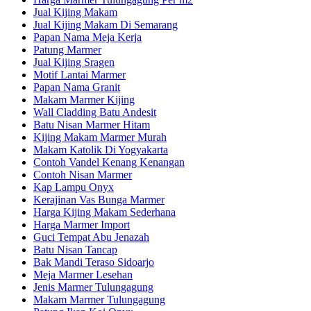
Jual Kijing Makam
Jual Kijing Makam Di Semarang
Papan Nama Meja Kerja
Patung Marmer
Jual Kijing Sragen
Motif Lantai Marmer
Papan Nama Granit
Makam Marmer Kijing
Wall Cladding Batu Andesit
Batu Nisan Marmer Hitam
Kijing Makam Marmer Murah
Makam Katolik Di Yogyakarta
Contoh Vandel Kenang Kenangan
Contoh Nisan Marmer
Kap Lampu Onyx
Kerajinan Vas Bunga Marmer
Harga Kijing Makam Sederhana
Harga Marmer Import
Guci Tempat Abu Jenazah
Batu Nisan Tancap
Bak Mandi Teraso Sidoarjo
Meja Marmer Lesehan
Jenis Marmer Tulungagung
Makam Marmer Tulungagung