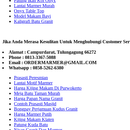
Patung Ikan Koi Onyx
Lantai Marmer Murah
Onyx Table Top
Model Makam Bayi
Kaligrafi Batu Granit
Jika Anda Merasa Kesulitan Untuk Menghubungi Customer Ser
Alamat : Campurdarat, Tulungagung 66272
Phone : 0813-3367-5088
Email : ORDERMARMER@GMAIL.COM
Whatsapp : 0858-5262-6380
Prasasti Peresmian
Lantai Motif Marmer
Harga Kijing Makam Di Purwokerto
Meja Batu Taman Murah
Harga Papan Nama Granit
Contoh Prasasti Masjid
Bongpay Perjamuan Kudus Granit
Harga Marmer Putih
Kijing Makam Klaten
Patung Kuda Batu
Nisan Granit Dan Marmer