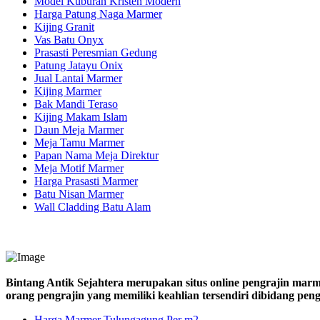
Model Kuburan Kristen Modern
Harga Patung Naga Marmer
Kijing Granit
Vas Batu Onyx
Prasasti Peresmian Gedung
Patung Jatayu Onix
Jual Lantai Marmer
Kijing Marmer
Bak Mandi Teraso
Kijing Makam Islam
Daun Meja Marmer
Meja Tamu Marmer
Papan Nama Meja Direktur
Meja Motif Marmer
Harga Prasasti Marmer
Batu Nisan Marmer
Wall Cladding Batu Alam
Bintang Antik Sejahtera merupakan situs online pengrajin marm
orang pengrajin yang memiliki keahlian tersendiri dibidang pe
Harga Marmer Tulungagung Per m2