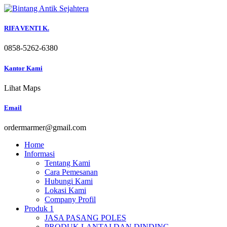
Skip
to
content
RIFA VENTI K.
0858-5262-6380
Kantor Kami
Lihat Maps
Email
ordermarmer@gmail.com
Home
Informasi
Tentang Kami
Cara Pemesanan
Hubungi Kami
Lokasi Kami
Company Profil
Produk 1
JASA PASANG POLES
PRODUK LANTAI DAN DINDING