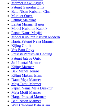
Marmer Kawi Agung
Patung Ganesha Onix
Batu Nisan Kuburan Cina
Marmer Onyx
Patung Malaikat
Lantai Marmer Harga
Model Kuburan Katolik
Papan Nama Masjid
Model Kuburan Kristen Modern
Harga Patung Naga Marmer
Kijing Granit
Vas Batu Onyx
Prasasti Peresmian Gedung
Patung Jatayu Onix
Jual Lantai Marmer
Kijing Marmer
Bak Mandi Teraso
Kijing Makam Islam
Daun Meja Marmer
Meja Tamu Marmer
Papan Nama Meja Direktur
Meja Motif Marmer
Harga Prasasti Marmer
Batu Nisan Marmer
Wall Cladding Batu Alam