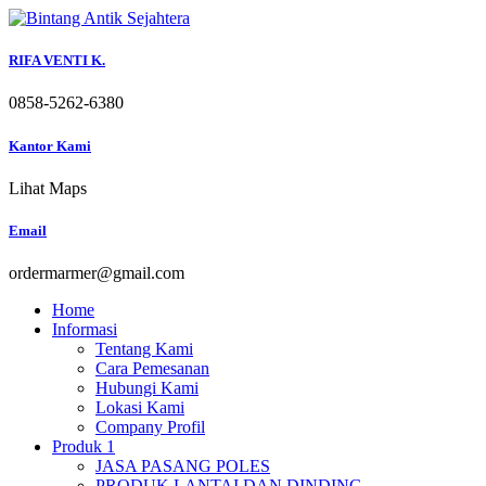
Skip
to
content
RIFA VENTI K.
0858-5262-6380
Kantor Kami
Lihat Maps
Email
ordermarmer@gmail.com
Home
Informasi
Tentang Kami
Cara Pemesanan
Hubungi Kami
Lokasi Kami
Company Profil
Produk 1
JASA PASANG POLES
PRODUK LANTAI DAN DINDING