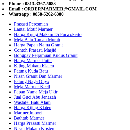
Phone : 0813-3367-5088
Email : ORDERMARMER@GMAIL.COM
Whatsapp : 0858-5262-6380
Prasasti Peresmian
Lantai Motif Marmer
Harga Kijing Makam Di Purwokerto
Meja Batu Taman Murah
Harga Papan Nama Granit
Contoh Prasasti Masjid
Bongpay Perjamuan Kudus Granit
Harga Marmer Putih
Kijing Makam Klaten
Patung Kuda Batu
Nisan Granit Dan Marmer
Patung Naga Onyx
Meja Marmer Kecil
Papan Nama Meja Ukir
Jual Guci Abu Jenazah
Wastafel Batu Alam
Harga Kijing Klaten
Marmer Import
Bathtub Marmer
Harga Prasasti Marmer
Nisan Makam Kristen