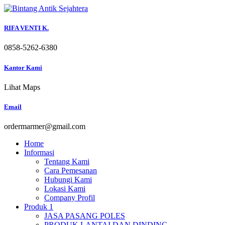
Skip
to
content
RIFA VENTI K.
0858-5262-6380
Kantor Kami
Lihat Maps
Email
ordermarmer@gmail.com
Home
Informasi
Tentang Kami
Cara Pemesanan
Hubungi Kami
Lokasi Kami
Company Profil
Produk 1
JASA PASANG POLES
PRODUK LANTAI DAN DINDING