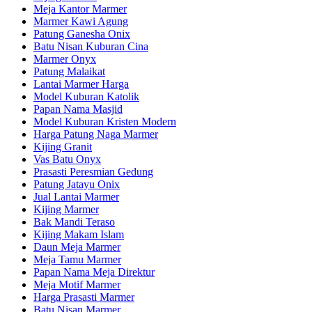
Meja Kantor Marmer
Marmer Kawi Agung
Patung Ganesha Onix
Batu Nisan Kuburan Cina
Marmer Onyx
Patung Malaikat
Lantai Marmer Harga
Model Kuburan Katolik
Papan Nama Masjid
Model Kuburan Kristen Modern
Harga Patung Naga Marmer
Kijing Granit
Vas Batu Onyx
Prasasti Peresmian Gedung
Patung Jatayu Onix
Jual Lantai Marmer
Kijing Marmer
Bak Mandi Teraso
Kijing Makam Islam
Daun Meja Marmer
Meja Tamu Marmer
Papan Nama Meja Direktur
Meja Motif Marmer
Harga Prasasti Marmer
Batu Nisan Marmer