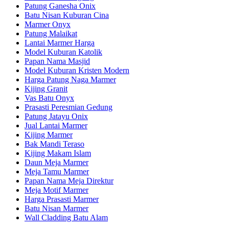
Patung Ganesha Onix
Batu Nisan Kuburan Cina
Marmer Onyx
Patung Malaikat
Lantai Marmer Harga
Model Kuburan Katolik
Papan Nama Masjid
Model Kuburan Kristen Modern
Harga Patung Naga Marmer
Kijing Granit
Vas Batu Onyx
Prasasti Peresmian Gedung
Patung Jatayu Onix
Jual Lantai Marmer
Kijing Marmer
Bak Mandi Teraso
Kijing Makam Islam
Daun Meja Marmer
Meja Tamu Marmer
Papan Nama Meja Direktur
Meja Motif Marmer
Harga Prasasti Marmer
Batu Nisan Marmer
Wall Cladding Batu Alam