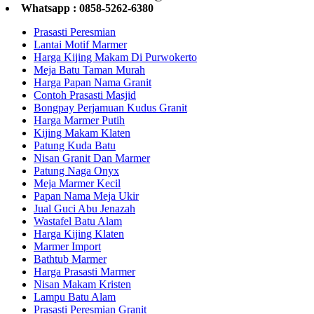
Whatsapp : 0858-5262-6380
Prasasti Peresmian
Lantai Motif Marmer
Harga Kijing Makam Di Purwokerto
Meja Batu Taman Murah
Harga Papan Nama Granit
Contoh Prasasti Masjid
Bongpay Perjamuan Kudus Granit
Harga Marmer Putih
Kijing Makam Klaten
Patung Kuda Batu
Nisan Granit Dan Marmer
Patung Naga Onyx
Meja Marmer Kecil
Papan Nama Meja Ukir
Jual Guci Abu Jenazah
Wastafel Batu Alam
Harga Kijing Klaten
Marmer Import
Bathtub Marmer
Harga Prasasti Marmer
Nisan Makam Kristen
Lampu Batu Alam
Prasasti Peresmian Granit