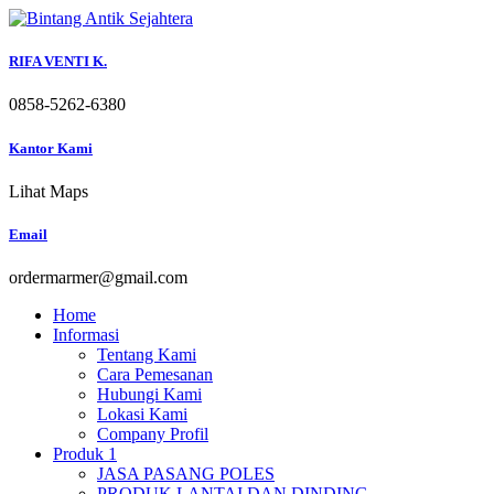
Skip
to
content
RIFA VENTI K.
0858-5262-6380
Kantor Kami
Lihat Maps
Email
ordermarmer@gmail.com
Home
Informasi
Tentang Kami
Cara Pemesanan
Hubungi Kami
Lokasi Kami
Company Profil
Produk 1
JASA PASANG POLES
PRODUK LANTAI DAN DINDING