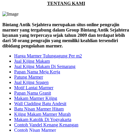
TENTANG KAMI
Bintang Antik Sejahtera merupakan situs online pengrajin
marmer yang tergabung dalam Group Bintang Antik Sejahtera
layanan yang terpercaya sejak tahun 2009 dan terdapat lebih
dari 50 orang pengrajin yang memiliki keahlian tersendiri
dibidang pengolahan marmer.
Harga Marmer Tulungagung Per m2
Jual Kijing Makam
Jual Kijing Makam Di Semarang
Papan Nama Meja Kerja
Patung Marmer
Jual Kijing Sragen
Motif Lantai Marmer
Papan Nama Granit
Makam Marmer Kijing
Wall Cladding Batu Andesit
Batu Nisan Marmer Hitam
Kijing Makam Marmer Murah
Makam Katolik Di Yogyakarta
Contoh Vandel Kenang Kenangan
Contoh Nisan Marmer