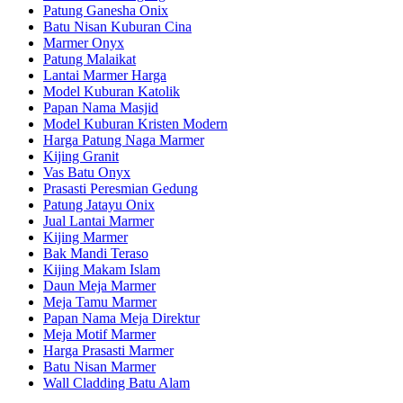
Patung Ganesha Onix
Batu Nisan Kuburan Cina
Marmer Onyx
Patung Malaikat
Lantai Marmer Harga
Model Kuburan Katolik
Papan Nama Masjid
Model Kuburan Kristen Modern
Harga Patung Naga Marmer
Kijing Granit
Vas Batu Onyx
Prasasti Peresmian Gedung
Patung Jatayu Onix
Jual Lantai Marmer
Kijing Marmer
Bak Mandi Teraso
Kijing Makam Islam
Daun Meja Marmer
Meja Tamu Marmer
Papan Nama Meja Direktur
Meja Motif Marmer
Harga Prasasti Marmer
Batu Nisan Marmer
Wall Cladding Batu Alam