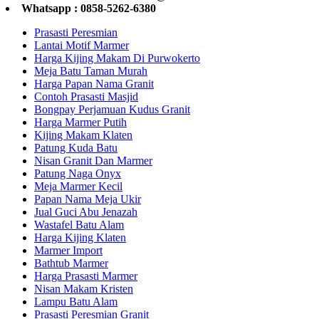
Whatsapp : 0858-5262-6380
Prasasti Peresmian
Lantai Motif Marmer
Harga Kijing Makam Di Purwokerto
Meja Batu Taman Murah
Harga Papan Nama Granit
Contoh Prasasti Masjid
Bongpay Perjamuan Kudus Granit
Harga Marmer Putih
Kijing Makam Klaten
Patung Kuda Batu
Nisan Granit Dan Marmer
Patung Naga Onyx
Meja Marmer Kecil
Papan Nama Meja Ukir
Jual Guci Abu Jenazah
Wastafel Batu Alam
Harga Kijing Klaten
Marmer Import
Bathtub Marmer
Harga Prasasti Marmer
Nisan Makam Kristen
Lampu Batu Alam
Prasasti Peresmian Granit