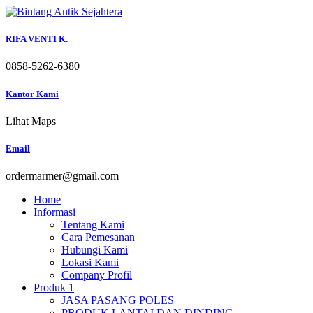
Skip
to
content
RIFA VENTI K.
0858-5262-6380
Kantor Kami
Lihat Maps
Email
ordermarmer@gmail.com
Home
Informasi
Tentang Kami
Cara Pemesanan
Hubungi Kami
Lokasi Kami
Company Profil
Produk 1
JASA PASANG POLES
PRODUK LANTAI DAN DINDING