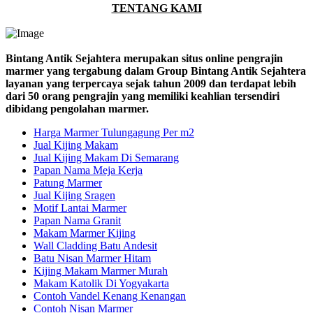
TENTANG KAMI
Bintang Antik Sejahtera merupakan situs online pengrajin
marmer yang tergabung dalam Group Bintang Antik Sejahtera
layanan yang terpercaya sejak tahun 2009 dan terdapat lebih
dari 50 orang pengrajin yang memiliki keahlian tersendiri
dibidang pengolahan marmer.
Harga Marmer Tulungagung Per m2
Jual Kijing Makam
Jual Kijing Makam Di Semarang
Papan Nama Meja Kerja
Patung Marmer
Jual Kijing Sragen
Motif Lantai Marmer
Papan Nama Granit
Makam Marmer Kijing
Wall Cladding Batu Andesit
Batu Nisan Marmer Hitam
Kijing Makam Marmer Murah
Makam Katolik Di Yogyakarta
Contoh Vandel Kenang Kenangan
Contoh Nisan Marmer