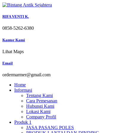
Skip
to
content
RIFA VENTI K.
0858-5262-6380
Kantor Kami
Lihat Maps
Email
ordermarmer@gmail.com
Home
Informasi
Tentang Kami
Cara Pemesanan
Hubungi Kami
Lokasi Kami
Company Profil
Produk 1
JASA PASANG POLES
PRODUK LANTAI DAN DINDING