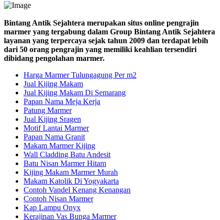
Bintang Antik Sejahtera merupakan situs online pengrajin
marmer yang tergabung dalam Group Bintang Antik Sejahtera
layanan yang terpercaya sejak tahun 2009 dan terdapat lebih
dari 50 orang pengrajin yang memiliki keahlian tersendiri
dibidang pengolahan marmer.
Harga Marmer Tulungagung Per m2
Jual Kijing Makam
Jual Kijing Makam Di Semarang
Papan Nama Meja Kerja
Patung Marmer
Jual Kijing Sragen
Motif Lantai Marmer
Papan Nama Granit
Makam Marmer Kijing
Wall Cladding Batu Andesit
Batu Nisan Marmer Hitam
Kijing Makam Marmer Murah
Makam Katolik Di Yogyakarta
Contoh Vandel Kenang Kenangan
Contoh Nisan Marmer
Kap Lampu Onyx
Kerajinan Vas Bunga Marmer