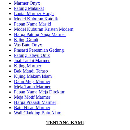
Marmer Onyx
Patung Malaikat
Lantai Marmer Harga
Model Kuburan Katolik
Papan Nama Masjid
Model Kuburan Kristen Modern
Harga Patung Naga Marmer
Kijing Granit
Vas Batu Onyx
Prasasti Peresmian Gedung
Patung Jatayu Onix
Jual Lantai Marmer
Kijing Marmer
Bak Mandi Teraso
Kijing Makam Islam
Daun Meja Marmer
Meja Tamu Marmer
Papan Nama Meja Direktur
Meja Motif Marmer
Harga Prasasti Marmer
Batu Nisan Marmer
Wall Cladding Batu Alam
TENTANG KAMI